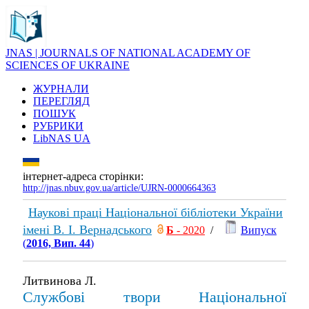
JNAS | JOURNALS OF NATIONAL ACADEMY OF
SCIENCES OF UKRAINE
ЖУРНАЛИ
ПЕРЕГЛЯД
ПОШУК
РУБРИКИ
LibNAS UA
інтернет-адреса сторінки:
http://jnas.nbuv.gov.ua/article/UJRN-0000664363
Наукові праці Національної бібліотеки України
імені В. І. Вернадського
Б
- 2020
/
Випуск
(
2016, Вип. 44
)
Литвинова Л.
Службові твори Національної