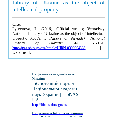
Library of Ukraine as the object of
intellectual property
Cite:
Lytvynova, L. (2016). Official writing Vernadsky
National Library of Ukraine as the object of intellectual
property.
Academic Papers of Vernadsky National
Library of Ukraine
, 44, 151-161.
[In
http://jnas.nbuv.gov.ua/article/UJRN-0000664363
Ukrainian].
Національна академія наук
України
Бібліотечний портал
Національної академії
наук України | LibNAS
UA
http://libnas.nbuv.gov.ua
Національна бібліотека України