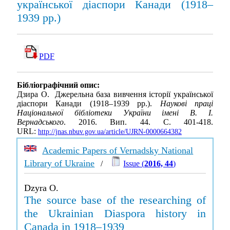
української діаспори Канади (1918–
1939 рр.)
PDF
Бібліографічний опис:
Дзира О. Джерельна база вивчення історії української
діаспори Канади (1918–1939 рр.).
Наукові праці
Національної бібліотеки України імені В. І.
Вернадського
. 2016. Вип. 44. С. 401-418.
URL:
http://jnas.nbuv.gov.ua/article/UJRN-0000664382
Academic Papers of Vernadsky National
Library of Ukraine
/
Issue (
2016, 44
)
Dzyra O.
The source base of the researching of
the Ukrainian Diaspora history in
Canada in 1918–1939