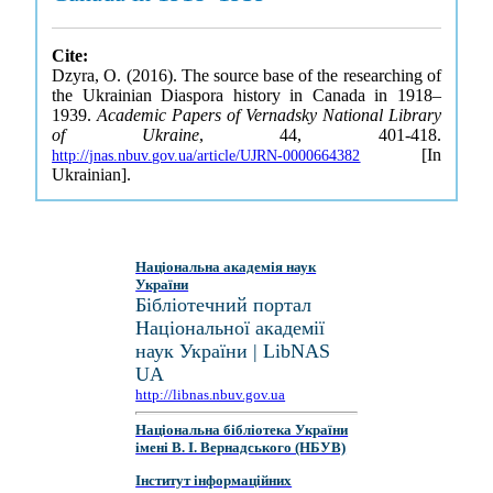
Cite:
Dzyra, O. (2016). The source base of the researching of
the Ukrainian Diaspora history in Canada in 1918–
1939.
Academic Papers of Vernadsky National Library
of Ukraine
, 44, 401-418.
[In
http://jnas.nbuv.gov.ua/article/UJRN-0000664382
Ukrainian].
Національна академія наук
України
Бібліотечний портал
Національної академії
наук України | LibNAS
UA
http://libnas.nbuv.gov.ua
Національна бібліотека України
імені В. І. Вернадського (НБУВ)
Інститут інформаційних