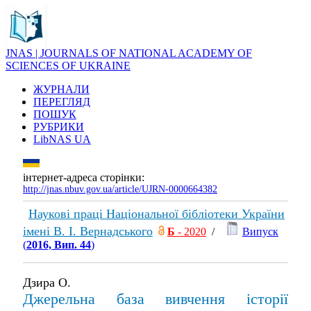
JNAS | JOURNALS OF NATIONAL ACADEMY OF
SCIENCES OF UKRAINE
ЖУРНАЛИ
ПЕРЕГЛЯД
ПОШУК
РУБРИКИ
LibNAS UA
інтернет-адреса сторінки:
http://jnas.nbuv.gov.ua/article/UJRN-0000664382
Наукові праці Національної бібліотеки України
імені В. І. Вернадського
Б
- 2020
/
Випуск
(
2016, Вип. 44
)
Дзира О.
Джерельна база вивчення історії