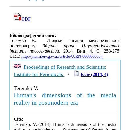
PDF
Бібліографічний опис:
Теремко В. Людські виміри медіареальності
постмодерну.
Збірник праць Науково-дослідного
інститу пресознавства
. 2014. Вип. 4. С. 253-275.
URL:
http://jnas.nbuv.gov.ua/article/UJRN-0000666374
Proceedings of Research and Scientific
Institute for Periodicals
/
Issue (
2014, 4
)
Teremko V.
Human's dimensions of the media
reality in postmodern era
Cite:
Teremko, V. (2014). Human's dimensions of the media
reality in postmodern era.
Proceedings of Research and