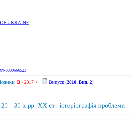
 OF UKRAINE
UJRN-0000666523
іодики
В
- 2017
/
Випуск (
2010, Вип. 2
)
20—30-х рр. XX ст.: історіографія проблеми