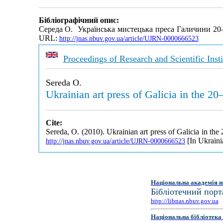
Бібліографічний опис:
Середа О. Українська мистецька преса Галичини 20—
URL:
http://jnas.nbuv.gov.ua/article/UJRN-0000666523
Proceedings of Research and Scientific Insti
Sereda O.
Ukrainian art press of Galicia in the 2
Cite:
Sereda, O. (2010). Ukrainian art press of Galicia in th
[In Ukraini
http://jnas.nbuv.gov.ua/article/UJRN-0000666523
Національна академія н
Бібліотечний порт
http://libnas.nbuv.gov.ua
Національна бібліотека 