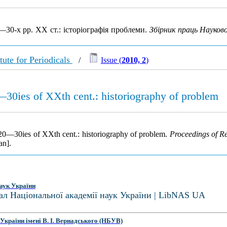
30-х рр. XX ст.: історіографія проблеми.
Збірник праць Науков
tute for Periodicals
/
Issue (
2010, 2
)
0—30ies of XXth cent.: historiography of problem
e 20—30ies of XXth cent.: historiography of problem.
Proceedings of Re
an].
аук України
ал Національної академії наук України | LibNAS UA
України імені В. І. Вернадського (НБУВ)