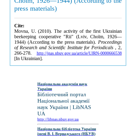
Cholm, 1926—1944) (According to the
press materials)
Cite:
Movna, U. (2010). The activity of the first Ukrainian
beekeeping cooperative "Rii" (Lviv, Cholm, 1926—
1944) (According to the press materials).
Proceedings
of Research and Scientific Institute for Periodicals
, 2,
266-278.
http://jnas.nbuv.gov.ua/article/UJRN-0000666538
[In Ukrainian].
Національна академія наук
України
Бібліотечний портал
Національної академії
наук України | LibNAS
UA
http://libnas.nbuv.gov.ua
Національна бібліотека України
імені В. І. Вернадського (НБУВ)