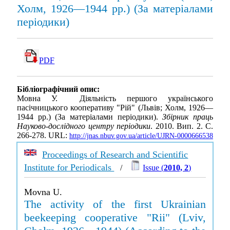
Холм, 1926—1944 рр.) (За матеріалами
періодики)
PDF
Бібліографічний опис:
Мовна У. Діяльність першого українського
пасічницького кооперативу "Рій" (Львів; Холм, 1926—
1944 рр.) (За матеріалами періодики).
Збірник праць
Науково-дослідного центру періодики
. 2010. Вип. 2. С.
266-278. URL:
http://jnas.nbuv.gov.ua/article/UJRN-0000666538
Proceedings of Research and Scientific
Institute for Periodicals
/
Issue (
2010, 2
)
Movna U.
The activity of the first Ukrainian
beekeeping cooperative "Rii" (Lviv,