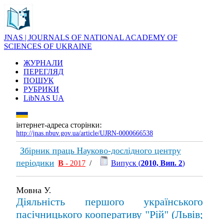
JNAS | JOURNALS OF NATIONAL ACADEMY OF
SCIENCES OF UKRAINE
ЖУРНАЛИ
ПЕРЕГЛЯД
ПОШУК
РУБРИКИ
LibNAS UA
інтернет-адреса сторінки:
http://jnas.nbuv.gov.ua/article/UJRN-0000666538
Збірник праць Науково-дослідного центру
періодики
В
- 2017
/
Випуск (
2010, Вип. 2
)
Мовна У.
Діяльність першого українського
пасічницького кооперативу "Рій" (Львів;