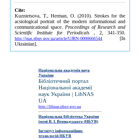
Cite:
Kuznietsova, T., Herman, O. (2010). Strokes for the
acsiological portrait of the modern informational and
communicational space.
Proceedings of Research and
Scientific Institute for Periodicals
, 2, 341-350.
[In
http://jnas.nbuv.gov.ua/article/UJRN-0000666544
Ukrainian].
Національна академія наук
України
Бібліотечний портал
Національної академії
наук України | LibNAS
UA
http://libnas.nbuv.gov.ua
Національна бібліотека України
імені В. І. Вернадського (НБУВ)
Інститут інформаційних
технологій НБУВ