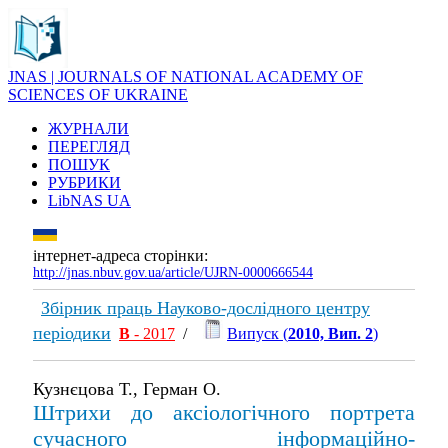
JNAS | JOURNALS OF NATIONAL ACADEMY OF
SCIENCES OF UKRAINE
ЖУРНАЛИ
ПЕРЕГЛЯД
ПОШУК
РУБРИКИ
LibNAS UA
інтернет-адреса сторінки:
http://jnas.nbuv.gov.ua/article/UJRN-0000666544
Збірник праць Науково-дослідного центру
періодики
В
- 2017
/
Випуск (
2010, Вип. 2
)
Кузнєцова Т., Герман О.
Штрихи до аксіологічного портрета
сучасного інформаційно-