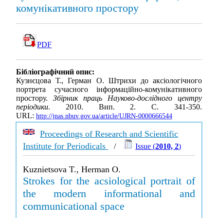
комунікативного простору
PDF
Бібліографічний опис:
Кузнєцова Т., Герман О. Штрихи до аксіологічного
портрета сучасного інформаційно-комунікативного
простору.
Збірник праць Науково-дослідного центру
періодики
. 2010. Вип. 2. С. 341-350.
URL:
http://jnas.nbuv.gov.ua/article/UJRN-0000666544
Proceedings of Research and Scientific
Institute for Periodicals
/
Issue (
2010, 2
)
Kuznietsova T., Herman O.
Strokes for the acsiological portrait of
the modern informational and
communicational space