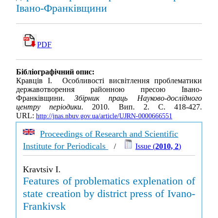
Івано-Франківщини
PDF
Бібліографічний опис:
Кравців І. Особливості висвітлення проблематики
державотворення районною пресою Івано-
Франківщини.
Збірник праць Науково-дослідного
центру періодики
. 2010. Вип. 2. С. 418-427.
URL:
http://jnas.nbuv.gov.ua/article/UJRN-0000666551
Proceedings of Research and Scientific
Institute for Periodicals
/
Issue (
2010, 2
)
Kravtsiv I.
Features of problematics explenation of
state creation by district press of Ivano-
Frankivsk