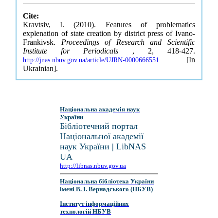
Cite:
Kravtsiv, I. (2010). Features of problematics
explenation of state creation by district press of Ivano-
Frankivsk.
Proceedings of Research and Scientific
Institute for Periodicals
, 2, 418-427.
[In
http://jnas.nbuv.gov.ua/article/UJRN-0000666551
Ukrainian].
Національна академія наук
України
Бібліотечний портал
Національної академії
наук України | LibNAS
UA
http://libnas.nbuv.gov.ua
Національна бібліотека України
імені В. І. Вернадського (НБУВ)
Інститут інформаційних
технологій НБУВ