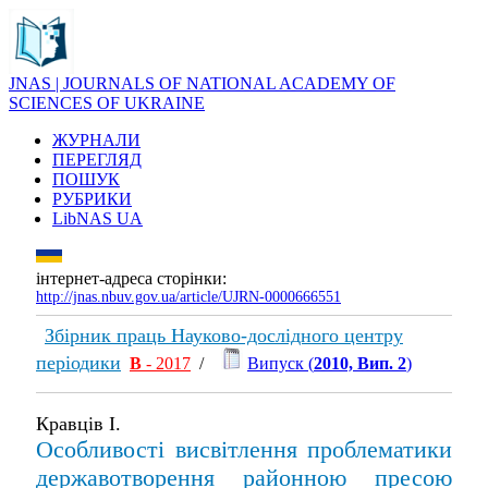
JNAS | JOURNALS OF NATIONAL ACADEMY OF
SCIENCES OF UKRAINE
ЖУРНАЛИ
ПЕРЕГЛЯД
ПОШУК
РУБРИКИ
LibNAS UA
інтернет-адреса сторінки:
http://jnas.nbuv.gov.ua/article/UJRN-0000666551
Збірник праць Науково-дослідного центру
періодики
В
- 2017
/
Випуск (
2010, Вип. 2
)
Кравців І.
Особливості висвітлення проблематики
державотворення районною пресою