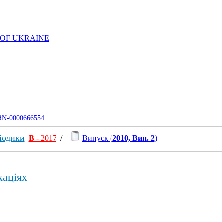
 OF UKRAINE
UJRN-0000666554
іодики
В
- 2017
/
Випуск (
2010, Вип. 2
)
каціях