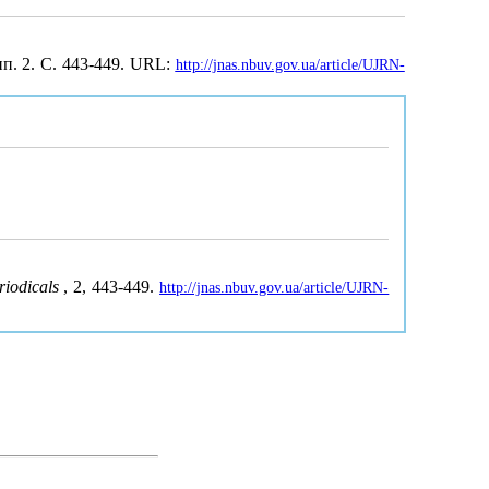
ип. 2. С. 443-449. URL:
http://jnas.nbuv.gov.ua/article/UJRN-
eriodicals
, 2, 443-449.
http://jnas.nbuv.gov.ua/article/UJRN-