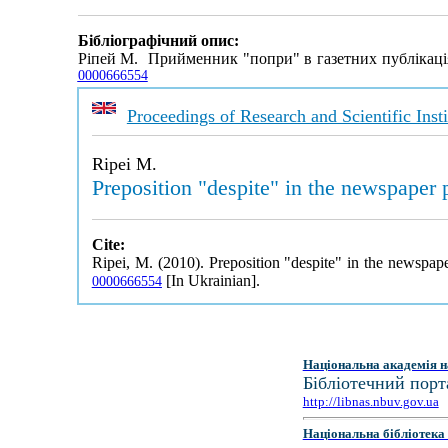
Бібліографічний опис:
Ріпей М. Прийменник "попри" в газетних публікаці
0000666554
Proceedings of Research and Scientific Insti
Ripei M.
Preposition "despite" in the newspaper 
Cite:
Ripei, M. (2010). Preposition "despite" in the newspap
[In Ukrainian].
0000666554
Національна академія н
Бібліотечний порт
http://libnas.nbuv.gov.ua
Національна бібліотека 