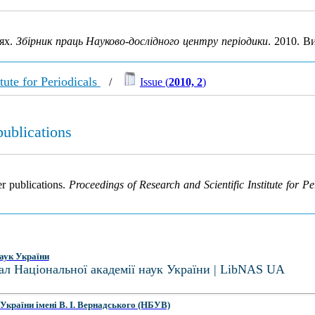
ях.
Збірник праць Науково-дослідного центру періодики
. 2010. В
tute for Periodicals
/
Issue (
2010, 2
)
publications
er publications.
Proceedings of Research and Scientific Institute for P
аук України
ал Національної академії наук України | LibNAS UA
України імені В. І. Вернадського (НБУВ)