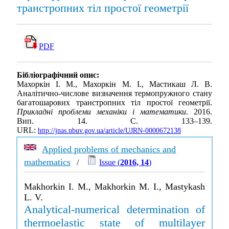
транстропних тіл простої геометрії
PDF
Бібліографічний опис:
Махоркін І. М., Махоркін М. І., Мастикаш Л. В.
Аналітично-числове визначення термопружного стану
багатошарових транстропних тіл простої геометрії.
Прикладні проблеми механіки і математики
. 2016.
Вип. 14. С. 133–139.
URL:
http://jnas.nbuv.gov.ua/article/UJRN-0000672138
Applied problems of mechanics and
mathematics
/
Issue (
2016, 14
)
Makhorkin I. M., Makhorkin M. I., Mastykash
L. V.
Analytical-numerical determination of
thermoelastic state of multilayer