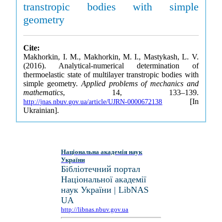
transtropic bodies with simple
geometry
Cite:
Makhorkin, I. M., Makhorkin, M. I., Mastykash, L. V.
(2016). Analytical-numerical determination of
thermoelastic state of multilayer transtropic bodies with
simple geometry.
Applied problems of mechanics and
mathematics
, 14, 133–139.
[In
http://jnas.nbuv.gov.ua/article/UJRN-0000672138
Ukrainian].
Національна академія наук
України
Бібліотечний портал
Національної академії
наук України | LibNAS
UA
http://libnas.nbuv.gov.ua