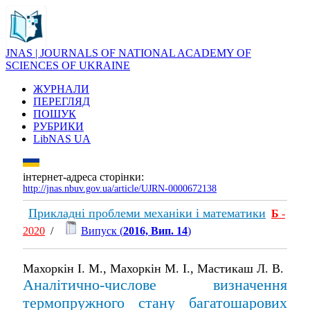
JNAS | JOURNALS OF NATIONAL ACADEMY OF
SCIENCES OF UKRAINE
ЖУРНАЛИ
ПЕРЕГЛЯД
ПОШУК
РУБРИКИ
LibNAS UA
інтернет-адреса сторінки:
http://jnas.nbuv.gov.ua/article/UJRN-0000672138
Прикладні проблеми механіки і математики
Б
-
2020
/
Випуск (
2016, Вип. 14
)
Махоркін І. М., Махоркін М. І., Мастикаш Л. В.
Аналітично-числове визначення
термопружного стану багатошарових