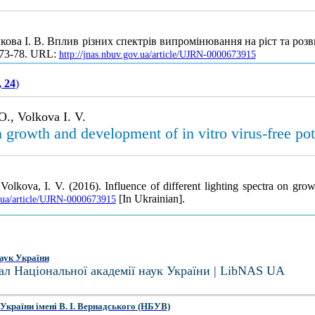
кова І. В. Вплив різних спектрів випромінювання на ріст та розви
. 73-78. URL:
http://jnas.nbuv.gov.ua/article/UJRN-0000673915
, 24
)
., Volkova I. V.
on growth and development of in vitro virus-free pot
lkova, I. V. (2016). Influence of different lighting spectra on growt
[In Ukrainian].
v.ua/article/UJRN-0000673915
аук України
ал Національної академії наук України | LibNAS UA
України імені В. І. Вернадського (НБУВ)