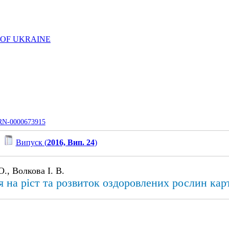
 OF UKRAINE
UJRN-0000673915
/
Випуск (
2016, Вип. 24
)
., Волкова І. В.
на ріст та розвиток оздоровлених рослин картоп