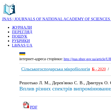
JNAS | JOURNALS OF NATIONAL ACADEMY OF SCIENCES
ЖУРНАЛИ
ПЕРЕГЛЯД
ПОШУК
РУБРИКИ
LibNAS UA
інтернет-адреса сторінки:
http://jnas.nbuv.gov.ua/article/
Сільськогосподарська мікробіологія
Б
- 2020
Решотько Л. М., Дерев'янко С. В., Дмитрук О. О
Вплив різних спектрів випромінювання 
PDF