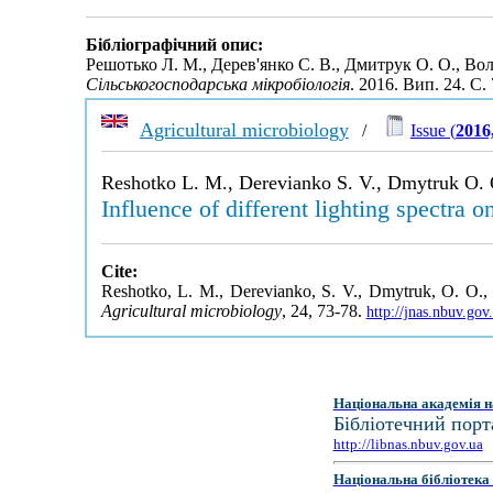
Бібліографічний опис:
Решотько Л. М., Дерев'янко С. В., Дмитрук О. О., Вол
Сільськогосподарська мікробіологія
. 2016. Вип. 24. С
Agricultural microbiology
/
Issue (
2016
Reshotko L. M., Derevianko S. V., Dmytruk O. O
Influence of different lighting spectra 
Cite:
Reshotko, L. M., Derevianko, S. V., Dmytruk, O. O., Vo
Agricultural microbiology
, 24, 73-78.
http://jnas.nbuv.go
Національна академія н
Бібліотечний порт
http://libnas.nbuv.gov.ua
Національна бібліотека 