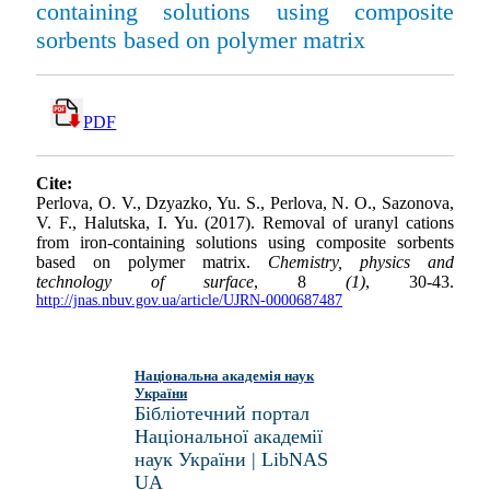
containing solutions using composite
sorbents based on polymer matrix
PDF
Cite:
Perlova, O. V., Dzyazko, Yu. S., Perlova, N. O., Sazonova,
V. F., Halutska, I. Yu. (2017). Removal of uranyl cations
from iron-containing solutions using composite sorbents
based on polymer matrix.
Chemistry, physics and
technology of surface
, 8
(1)
, 30-43.
http://jnas.nbuv.gov.ua/article/UJRN-0000687487
Національна академія наук
України
Бібліотечний портал
Національної академії
наук України | LibNAS
UA