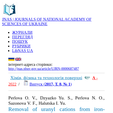
JNAS | JOURNALS OF NATIONAL ACADEMY OF
SCIENCES OF UKRAINE
ЖУРНАЛИ
ПЕРЕГЛЯД
ПОШУК
РУБРИКИ
LibNAS UA
інтернет-адреса сторінки:
http://jnas.nbuv.gov.ua/article/UJRN-0000687487
Хімія, фізика та технологія поверхні
А
-
2022
/
Випуск (
2017, Т. 8, № 1
)
Perlova O. V., Dzyazko Yu. S., Perlova N. O.,
Sazonova V. F., Halutska I. Yu.
Removal of uranyl cations from iron-