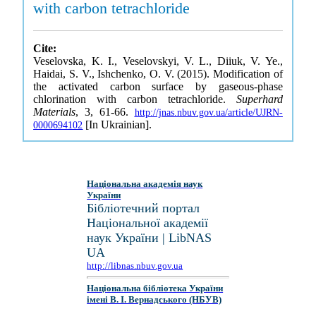
with carbon tetrachloride
Cite:
Veselovska, K. I., Veselovskyi, V. L., Diiuk, V. Ye.,
Haidai, S. V., Ishchenko, O. V. (2015). Modification of
the activated carbon surface by gaseous-phase
chlorination with carbon tetrachloride.
Superhard
Materials
, 3, 61-66.
http://jnas.nbuv.gov.ua/article/UJRN-
[In Ukrainian].
0000694102
Національна академія наук
України
Бібліотечний портал
Національної академії
наук України | LibNAS
UA
http://libnas.nbuv.gov.ua
Національна бібліотека України
імені В. І. Вернадського (НБУВ)