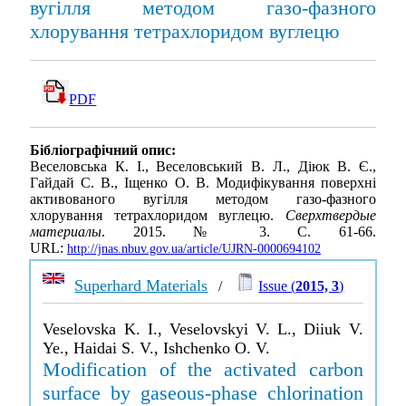
вугілля методом газо-фазного
хлорування тетрахлоридом вуглецю
PDF
Бібліографічний опис:
Веселовська К. І., Веселовський В. Л., Діюк В. Є.,
Гайдай С. В., Іщенко О. В. Модифікування поверхні
активованого вугілля методом газо-фазного
хлорування тетрахлоридом вуглецю.
Сверхтвердые
материалы
. 2015. № 3. С. 61-66.
URL:
http://jnas.nbuv.gov.ua/article/UJRN-0000694102
Superhard Materials
/
Issue (
2015, 3
)
Veselovska K. I., Veselovskyi V. L., Diiuk V.
Ye., Haidai S. V., Ishchenko O. V.
Modification of the activated carbon
surface by gaseous-phase chlorination