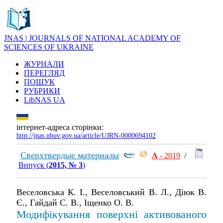
JNAS | JOURNALS OF NATIONAL ACADEMY OF
SCIENCES OF UKRAINE
ЖУРНАЛИ
ПЕРЕГЛЯД
ПОШУК
РУБРИКИ
LibNAS UA
інтернет-адреса сторінки:
http://jnas.nbuv.gov.ua/article/UJRN-0000694102
Сверхтвердые материалы
А
- 2019
/
Випуск (
2015, № 3
)
Веселовська К. І., Веселовський В. Л., Діюк В.
Є., Гайдай С. В., Іщенко О. В.
Модифікування поверхні активованого