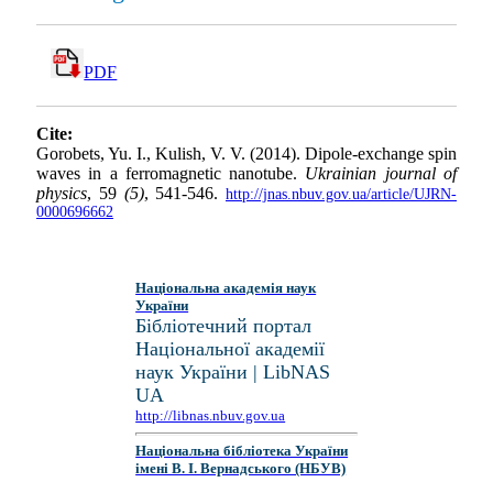
PDF
Cite:
Gorobets, Yu. I., Kulish, V. V. (2014). Dipole-exchange spin
waves in a ferromagnetic nanotube.
Ukrainian journal of
physics
, 59
(5)
, 541-546.
http://jnas.nbuv.gov.ua/article/UJRN-
0000696662
Національна академія наук
України
Бібліотечний портал
Національної академії
наук України | LibNAS
UA
http://libnas.nbuv.gov.ua
Національна бібліотека України
імені В. І. Вернадського (НБУВ)