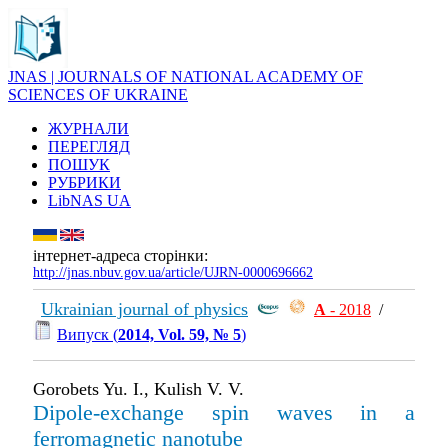
JNAS | JOURNALS OF NATIONAL ACADEMY OF
SCIENCES OF UKRAINE
ЖУРНАЛИ
ПЕРЕГЛЯД
ПОШУК
РУБРИКИ
LibNAS UA
інтернет-адреса сторінки:
http://jnas.nbuv.gov.ua/article/UJRN-0000696662
Ukrainian journal of physics
А
- 2018
/
Випуск (
2014, Vol. 59, № 5
)
Gorobets Yu. I., Kulish V. V.
Dipole-exchange spin waves in a
ferromagnetic nanotube