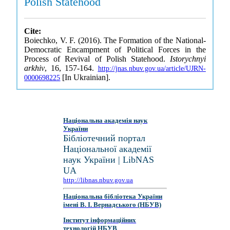
Polish Statehood
Cite:
Boiechko, V. F. (2016). The Formation of the National-
Democratic Encampment of Political Forces in the
Process of Revival of Polish Statehood.
Istorychnyi
arkhiv
, 16, 157-164.
http://jnas.nbuv.gov.ua/article/UJRN-
[In Ukrainian].
0000698225
Національна академія наук
України
Бібліотечний портал
Національної академії
наук України | LibNAS
UA
http://libnas.nbuv.gov.ua
Національна бібліотека України
імені В. І. Вернадського (НБУВ)
Інститут інформаційних
технологій НБУВ