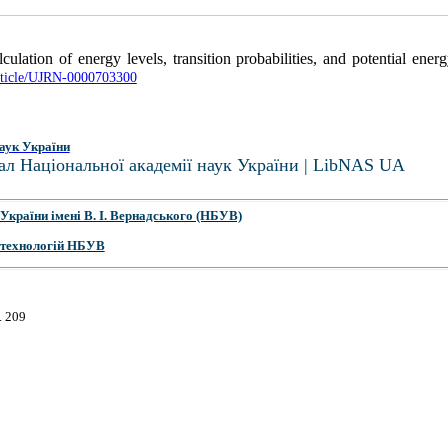
culation of energy levels, transition probabilities, and potential en
article/UJRN-0000703300
аук України
ал Національної академії наук України | LibNAS UA
України імені В. І. Вернадського (НБУВ)
 технологій НБУВ
. 209