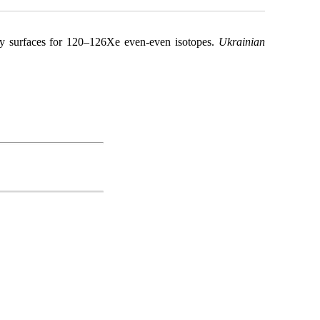
ergy surfaces for 120–126Xe even-even isotopes.
Ukrainian