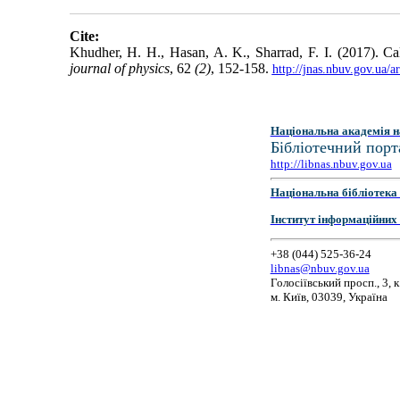
Cite:
Khudher, H. H., Hasan, A. K., Sharrad, F. I. (2017). Cal
journal of physics
, 62
(2)
, 152-158.
http://jnas.nbuv.gov.ua/
Національна академія н
Бібліотечний порт
http://libnas.nbuv.gov.ua
Національна бібліотека 
Інститут інформаційних
+38 (044) 525-36-24
libnas@nbuv.gov.ua
Голосіївський просп., 3, к
м. Київ, 03039, Україна