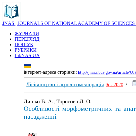
JNAS | JOURNALS OF NATIONAL ACADEMY OF SCIENCES
ЖУРНАЛИ
ПЕРЕГЛЯД
ПОШУК
РУБРИКИ
LibNAS UA
інтернет-адреса сторінки:
http://jnas.nbuv.gov.ua/article/
Лісівництво і агролісомеліорація
Б
- 2020
/
Дишко В. А., Торосова Л. О.
Особливості морфометричних та анато
насадженні