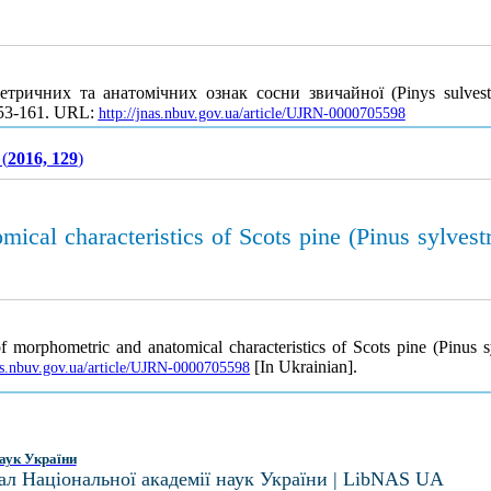
тричних та анатомічних ознак сосни звичайної (Pinys sulvest
153-161. URL:
http://jnas.nbuv.gov.ua/article/UJRN-0000705598
 (
2016, 129
)
mical characteristics of Scots pine (Pinus sylvest
f morphometric and anatomical characteristics of Scots pine (Pinus sy
[In Ukrainian].
nas.nbuv.gov.ua/article/UJRN-0000705598
аук України
ал Національної академії наук України | LibNAS UA