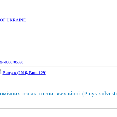
 OF UKRAINE
UJRN-0000705598
Випуск (
2016, Вип. 129
)
мічних ознак сосни звичайної (Pinys sulvest