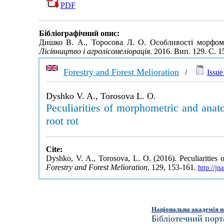
PDF
Бібліографічний опис:
Дишко В. А., Торосова Л. О. Особливості морфоме
Лісівництво і агролісомеліорація
. 2016. Вип. 129. С. 
Forestry and Forest Melioration
/
Issue
Dyshko V. A., Torosova L. O.
Peculiarities of morphometric and anato
root rot
Cite:
Dyshko, V. A., Torosova, L. O. (2016). Peculiarities o
Forestry and Forest Melioration
, 129, 153-161.
http://j
Національна академія н
Бібліотечний порт