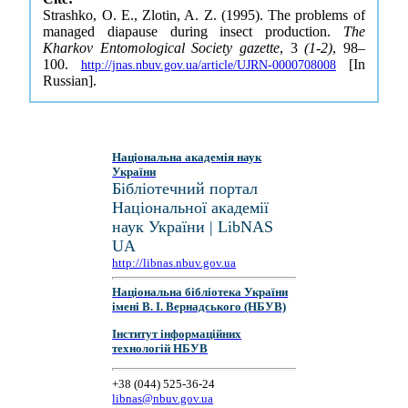
Strashko, O. E., Zlotin, A. Z. (1995). The problems of
managed diapause during insect production.
The
Kharkov Entomological Society gazette
, 3
(1-2)
, 98–
100.
[In
http://jnas.nbuv.gov.ua/article/UJRN-0000708008
Russian].
Національна академія наук
України
Бібліотечний портал
Національної академії
наук України | LibNAS
UA
http://libnas.nbuv.gov.ua
Національна бібліотека України
імені В. І. Вернадського (НБУВ)
Інститут інформаційних
технологій НБУВ
+38 (044) 525-36-24
libnas@nbuv.gov.ua