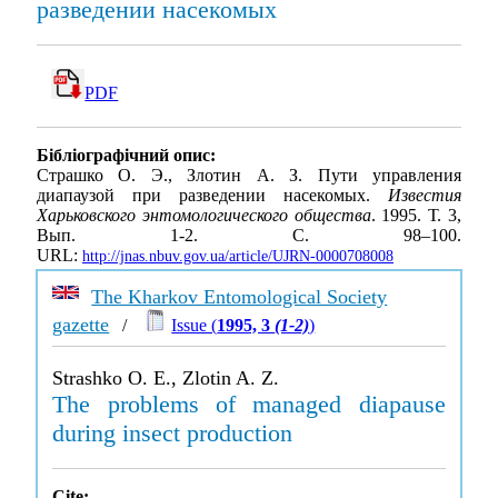
разведении насекомых
PDF
Бібліографічний опис:
Страшко О. Э., Злотин А. З. Пути управления
диапаузой при разведении насекомых.
Известия
Харьковского энтомологического общества
. 1995. Т. 3,
Вып. 1-2. С. 98–100.
URL:
http://jnas.nbuv.gov.ua/article/UJRN-0000708008
The Kharkov Entomological Society
gazette
/
Issue (
1995, 3
(1-2)
)
Strashko O. E., Zlotin A. Z.
The problems of managed diapause
during insect production
Cite: