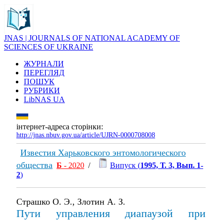
JNAS | JOURNALS OF NATIONAL ACADEMY OF
SCIENCES OF UKRAINE
ЖУРНАЛИ
ПЕРЕГЛЯД
ПОШУК
РУБРИКИ
LibNAS UA
інтернет-адреса сторінки:
http://jnas.nbuv.gov.ua/article/UJRN-0000708008
Известия Харьковского энтомологического
общества
Б
- 2020
/
Випуск (
1995, Т. 3, Вып. 1-
2
)
Страшко О. Э., Злотин А. З.
Пути управления диапаузой при