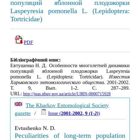
популяций яблонной плодожорки
Laspeyresia pomonella L. (Lepidoptera:
Tortricidae)
PDF
Бібліографічний опис:
Евтушенко Н. Д. Особенности многолетней динамики
популяций яблонной плодожорки Laspeyresia
pomonella L. (Lepidoptera: Tortricidae).
Известия
Харьковского энтомологического общества
. 2001-2002.
Т. 9, Вып. 1-2. С. 287–289.
URL:
http://jnas.nbuv.gov.ua/article/UJRN-0000715928
The Kharkov Entomological Society
gazette
/
Issue (
2001-2002, 9
(1-2)
)
Evtushenko N. D.
Peculiarities of long-term population