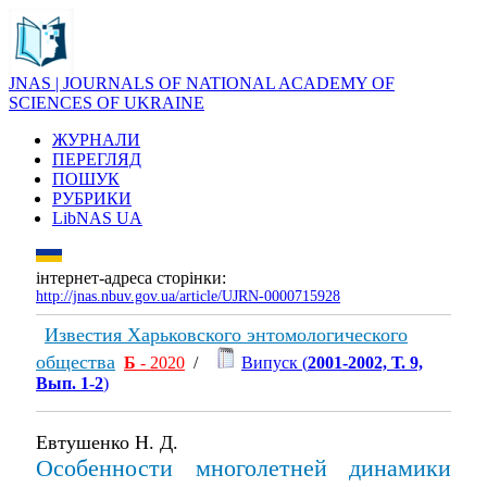
JNAS | JOURNALS OF NATIONAL ACADEMY OF
SCIENCES OF UKRAINE
ЖУРНАЛИ
ПЕРЕГЛЯД
ПОШУК
РУБРИКИ
LibNAS UA
інтернет-адреса сторінки:
http://jnas.nbuv.gov.ua/article/UJRN-0000715928
Известия Харьковского энтомологического
общества
Б
- 2020
/
Випуск (
2001-2002, Т. 9,
Вып. 1-2
)
Евтушенко Н. Д.
Особенности многолетней динамики