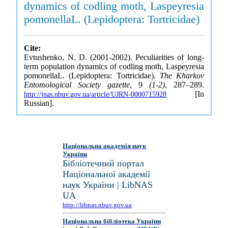
dynamics of codling moth, Laspeyresia
pomonellaL. (Lepidoptera: Tortricidae)
Cite:
Evtushenko, N. D. (2001-2002). Peculiarities of long-
term population dynamics of codling moth, Laspeyresia
pomonellaL. (Lepidoptera: Tortricidae).
The Kharkov
Entomological Society gazette
, 9
(1-2)
, 287–289.
[In
http://jnas.nbuv.gov.ua/article/UJRN-0000715928
Russian].
Національна академія наук
України
Бібліотечний портал
Національної академії
наук України | LibNAS
UA
http://libnas.nbuv.gov.ua
Національна бібліотека України