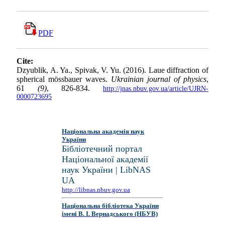
PDF
Cite:
Dzyublik, A. Ya., Spivak, V. Yu. (2016). Laue diffraction of
spherical mӧssbauer waves.
Ukrainian journal of physics
,
61
(9)
, 826-834.
http://jnas.nbuv.gov.ua/article/UJRN-
0000723695
Національна академія наук
України
Бібліотечний портал
Національної академії
наук України | LibNAS
UA
http://libnas.nbuv.gov.ua
Національна бібліотека України
імені В. І. Вернадського (НБУВ)