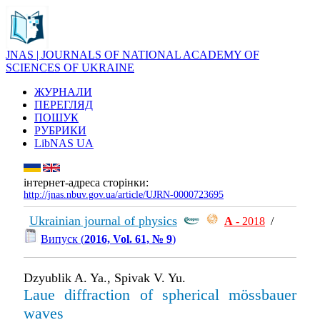
JNAS | JOURNALS OF NATIONAL ACADEMY OF
SCIENCES OF UKRAINE
ЖУРНАЛИ
ПЕРЕГЛЯД
ПОШУК
РУБРИКИ
LibNAS UA
інтернет-адреса сторінки:
http://jnas.nbuv.gov.ua/article/UJRN-0000723695
Ukrainian journal of physics
А
- 2018
/
Випуск (
2016, Vol. 61, № 9
)
Dzyublik A. Ya., Spivak V. Yu.
Laue diffraction of spherical mӧssbauer
waves