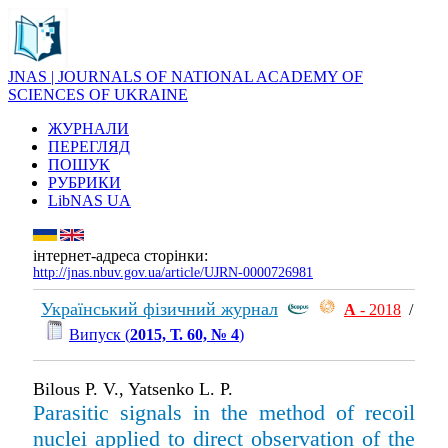
JNAS | JOURNALS OF NATIONAL ACADEMY OF
SCIENCES OF UKRAINE
ЖУРНАЛИ
ПЕРЕГЛЯД
ПОШУК
РУБРИКИ
LibNAS UA
інтернет-адреса сторінки:
http://jnas.nbuv.gov.ua/article/UJRN-0000726981
Український фізичний журнал
А
- 2018
/
Випуск (
2015, Т. 60, № 4
)
Bilous P. V., Yatsenko L. P.
Parasitic signals in the method of recoil
nuclei applied to direct observation of the