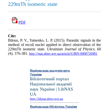
229mTh isomeric state
PDF
Cite:
Bilous, P. V., Yatsenko, L. P. (2015). Parasitic signals in the
method of recoil nuclei applied to direct observation of the
229mTh isomeric state.
Ukrainian Journal of Physics
, 60
(4)
, 376-381.
http://jnas.nbuv.gov.ua/article/UJRN-0000726981
Національна академія наук
України
Бібліотечний портал
Національної академії
наук України | LibNAS
UA
http://libnas.nbuv.gov.ua
Національна бібліотека України