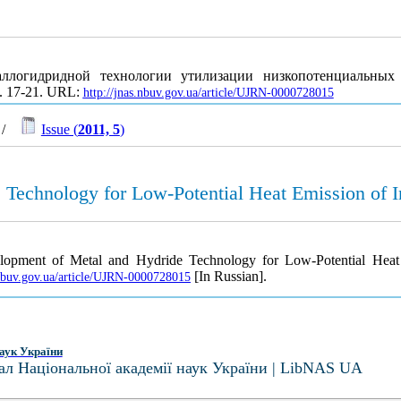
аллогидридной технологии утилизации низкопотенциальны
С. 17-21. URL:
http://jnas.nbuv.gov.ua/article/UJRN-0000728015
/
Issue (
2011, 5
)
echnology for Low-Potential Heat Emission of Ind
opment of Metal and Hydride Technology for Low-Potential Heat Em
[In Russian].
.nbuv.gov.ua/article/UJRN-0000728015
аук України
ал Національної академії наук України | LibNAS UA