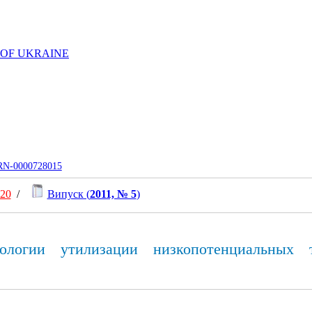
 OF UKRAINE
UJRN-0000728015
020
/
Випуск (
2011, № 5
)
хнологии утилизации низкопотенциальных