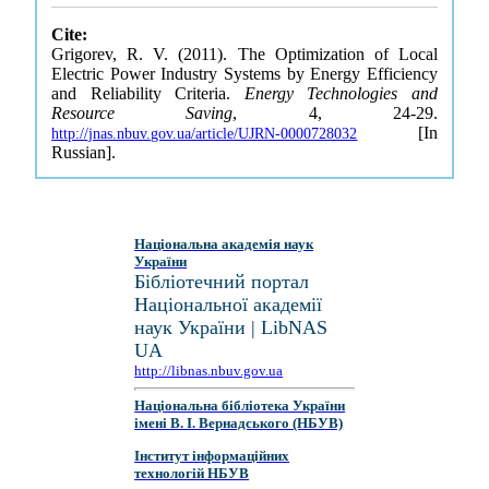
Cite:
Grigorev, R. V. (2011). The Optimization of Local
Electric Power Industry Systems by Energy Efficiency
and Reliability Criteria.
Energy Technologies and
Resource Saving
, 4, 24-29.
[In
http://jnas.nbuv.gov.ua/article/UJRN-0000728032
Russian].
Національна академія наук
України
Бібліотечний портал
Національної академії
наук України | LibNAS
UA
http://libnas.nbuv.gov.ua
Національна бібліотека України
імені В. І. Вернадського (НБУВ)
Інститут інформаційних
технологій НБУВ