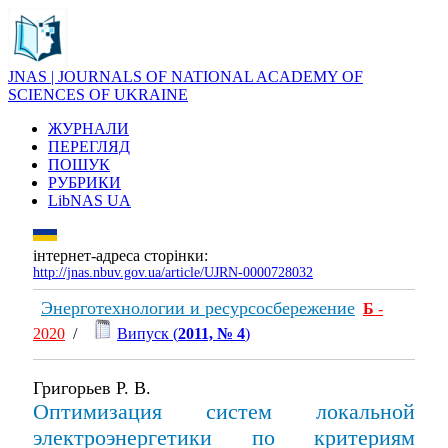
JNAS | JOURNALS OF NATIONAL ACADEMY OF
SCIENCES OF UKRAINE
ЖУРНАЛИ
ПЕРЕГЛЯД
ПОШУК
РУБРИКИ
LibNAS UA
інтернет-адреса сторінки:
http://jnas.nbuv.gov.ua/article/UJRN-0000728032
Энерготехнологии и ресурсосбережение
Б
-
2020
/
Випуск (
2011, № 4
)
Григорьев Р. В.
Оптимизация систем локальной
электроэнергетики по критериям