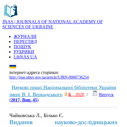
JNAS | JOURNALS OF NATIONAL ACADEMY OF
SCIENCES OF UKRAINE
ЖУРНАЛИ
ПЕРЕГЛЯД
ПОШУК
РУБРИКИ
LibNAS UA
інтернет-адреса сторінки:
http://jnas.nbuv.gov.ua/article/UJRN-0000736254
Наукові праці Національної бібліотеки України
імені В. І. Вернадського
Б
- 2020
/
Випуск
(
2017, Вип. 45
)
Чайковська Л., Білько Є.
Видання науково-дослідницьких