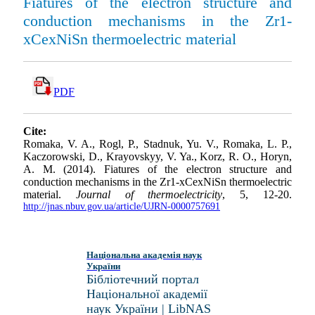
Fiatures of the electron structure and
conduction mechanisms in the Zr1-
xCexNiSn thermoelectric material
PDF
Cite:
Romaka, V. A., Rogl, P., Stadnuk, Yu. V., Romaka, L. P.,
Kaczorowski, D., Krayovskyy, V. Ya., Korz, R. O., Horyn,
A. M. (2014). Fiatures of the electron structure and
conduction mechanisms in the Zr1-xCexNiSn thermoelectric
material.
Journal of thermoelectricity
, 5, 12-20.
http://jnas.nbuv.gov.ua/article/UJRN-0000757691
Національна академія наук
України
Бібліотечний портал
Національної академії
наук України | LibNAS