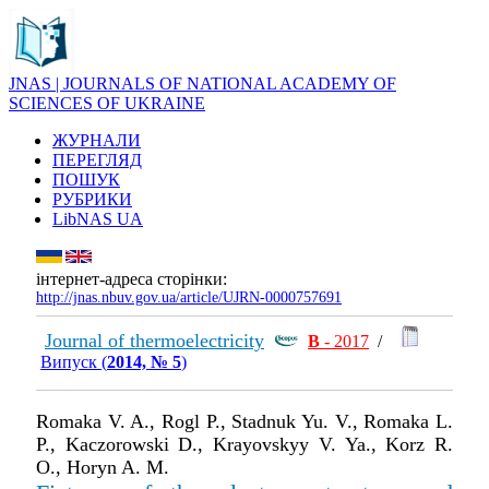
JNAS | JOURNALS OF NATIONAL ACADEMY OF
SCIENCES OF UKRAINE
ЖУРНАЛИ
ПЕРЕГЛЯД
ПОШУК
РУБРИКИ
LibNAS UA
інтернет-адреса сторінки:
http://jnas.nbuv.gov.ua/article/UJRN-0000757691
Journal of thermoelectricity
В
- 2017
/
Випуск (
2014, № 5
)
Romaka V. A., Rogl P., Stadnuk Yu. V., Romaka L.
P., Kaczorowski D., Krayovskyy V. Ya., Korz R.
O., Horyn A. M.