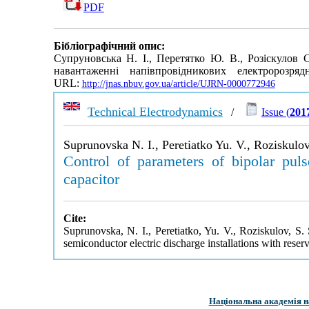
PDF
Бібліографічний опис:
Супруновська Н. І., Перетятко Ю. В., Розіскулов 
навантаженні напівпровідникових електророзр
URL:
http://jnas.nbuv.gov.ua/article/UJRN-0000772946
Technical Electrodynamics
/
Issue (
2017
Suprunovska N. I., Peretiatko Yu. V., Roziskulov
Control of parameters of bipolar pulse
capacitor
Cite:
Suprunovska, N. I., Peretiatko, Yu. V., Roziskulov, S. 
semiconductor electric discharge installations with reserv
Національна академія н