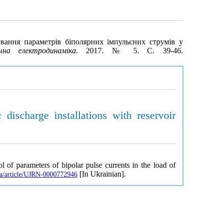
ювання параметрів біполярних імпульсних струмів у
ічна електродинаміка
. 2017. № 5. С. 39-46.
 discharge installations with reservoir
l of parameters of bipolar pulse currents in the load of
[In Ukrainian].
.ua/article/UJRN-0000772946