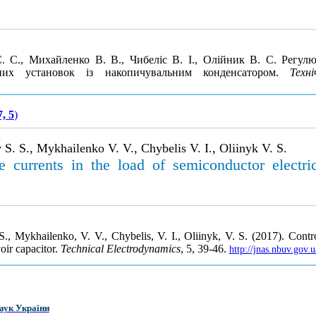
С. С., Михайленко В. В., Чибеліс В. І., Олійник В. С. Регул
ядних установок із накопичувальним конденсатором.
Техн
, 5
)
 S. S., Mykhailenko V. V., Chybelis V. I., Oliinyk V. S.
 currents in the load of semiconductor electric
S., Mykhailenko, V. V., Chybelis, V. I., Oliinyk, V. S. (2017). Contro
oir capacitor.
Technical Electrodynamics
, 5, 39-46.
http://jnas.nbuv.gov
аук України