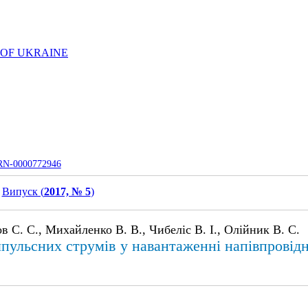
 OF UKRAINE
UJRN-0000772946
Випуск (
2017, № 5
)
в С. С., Михайленко В. В., Чибеліс В. І., Олійник В. С.
пульсних струмів у навантаженні напівпровід