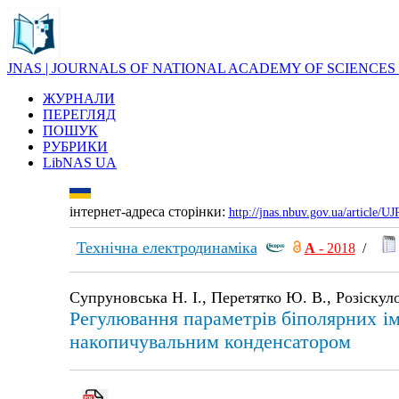
JNAS | JOURNALS OF NATIONAL ACADEMY OF SCIENCES
ЖУРНАЛИ
ПЕРЕГЛЯД
ПОШУК
РУБРИКИ
LibNAS UA
інтернет-адреса сторінки:
http://jnas.nbuv.gov.ua/article/
Технічна електродинаміка
А
- 2018
/
Супруновська Н. І., Перетятко Ю. В., Розіскуло
Регулювання параметрів біполярних ім
накопичувальним конденсатором