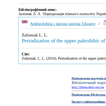
Бібліографічний опис:
Залізняк Л. Л. Періодизація пізнього палеоліту Украї
Arkheolohiia i davnia istoriia Ukrainy
/
Zalizniak L. L.
Periodization of the upper paleolithic o
Cite:
Zalizniak, L. L. (2010). Periodization of the upper paleo
Національна академія н
Бібліотечний порт
http://libnas.nbuv.gov.ua
Національна бібліотека 
Інститут інформаційних