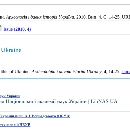
ни.
Археологія і давня історія України
. 2010. Вип. 4. С. 14-25. UR
Issue (
2010, 4
)
f Ukraine
lithic of Ukraine.
Arkheolohiia i davnia istoriia Ukrainy
, 4, 14-25.
http
аук України
ал Національної академії наук України | LibNAS UA
України імені В. І. Вернадського (НБУВ)
 технологій НБУВ