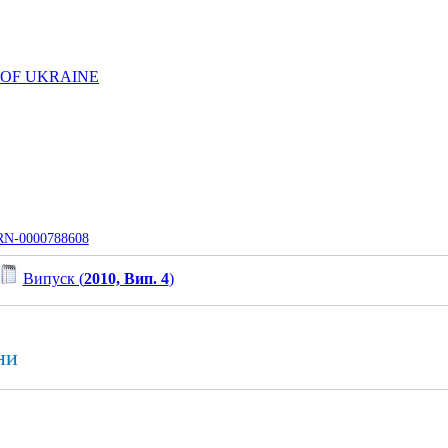
 OF UKRAINE
UJRN-0000788608
Випуск (
2010, Вип. 4
)
ни