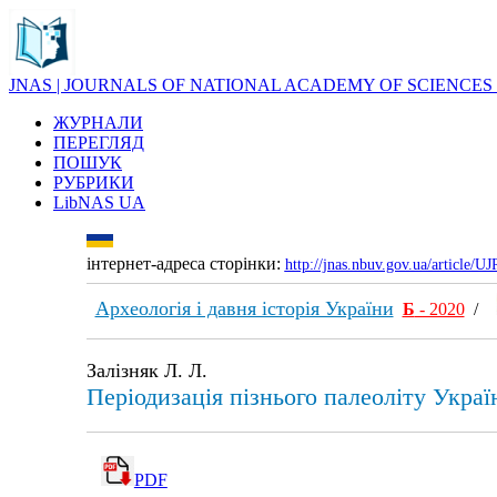
JNAS | JOURNALS OF NATIONAL ACADEMY OF SCIENCES
ЖУРНАЛИ
ПЕРЕГЛЯД
ПОШУК
РУБРИКИ
LibNAS UA
інтернет-адреса сторінки:
http://jnas.nbuv.gov.ua/article/
Археологія і давня історія України
Б
- 2020
/
Залізняк Л. Л.
Періодизація пізнього палеоліту Украї
PDF