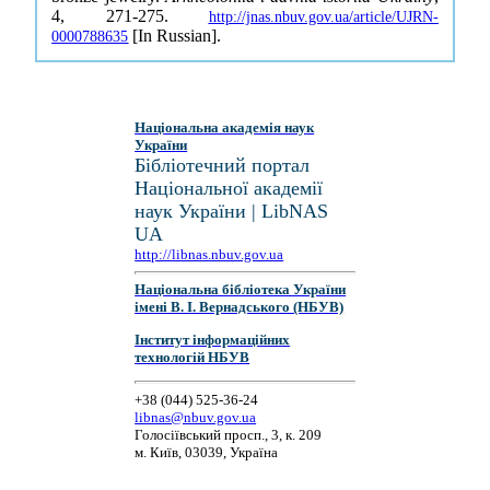
4, 271-275.
http://jnas.nbuv.gov.ua/article/UJRN-
[In Russian].
0000788635
Національна академія наук
України
Бібліотечний портал
Національної академії
наук України | LibNAS
UA
http://libnas.nbuv.gov.ua
Національна бібліотека України
імені В. І. Вернадського (НБУВ)
Інститут інформаційних
технологій НБУВ
+38 (044) 525-36-24
libnas@nbuv.gov.ua
Голосіївський просп., 3, к. 209
м. Київ, 03039, Україна