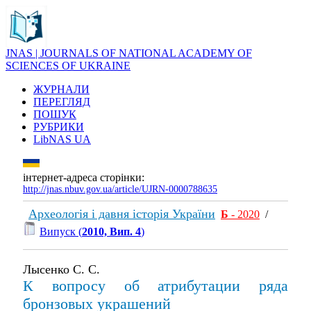
JNAS | JOURNALS OF NATIONAL ACADEMY OF
SCIENCES OF UKRAINE
ЖУРНАЛИ
ПЕРЕГЛЯД
ПОШУК
РУБРИКИ
LibNAS UA
інтернет-адреса сторінки:
http://jnas.nbuv.gov.ua/article/UJRN-0000788635
Археологія і давня історія України
Б
- 2020
/
Випуск (
2010, Вип. 4
)
Лысенко С. С.
К вопросу об атрибутации ряда
бронзовых украшений