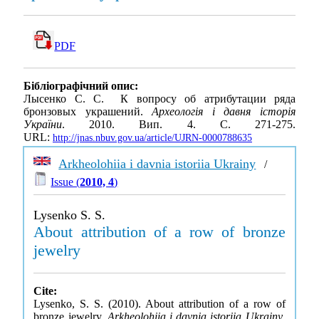
PDF
Бібліографічний опис:
Лысенко С. С. К вопросу об атрибутации ряда
бронзовых украшений.
Археологія і давня історія
України
. 2010. Вип. 4. С. 271-275.
URL:
http://jnas.nbuv.gov.ua/article/UJRN-0000788635
Arkheolohiia i davnia istoriia Ukrainy
/
Issue (
2010, 4
)
Lysenko S. S.
About attribution of a row of bronze
jewelry
Cite:
Lysenko, S. S. (2010). About attribution of a row of
bronze jewelry.
Arkheolohiia i davnia istoriia Ukrainy
,