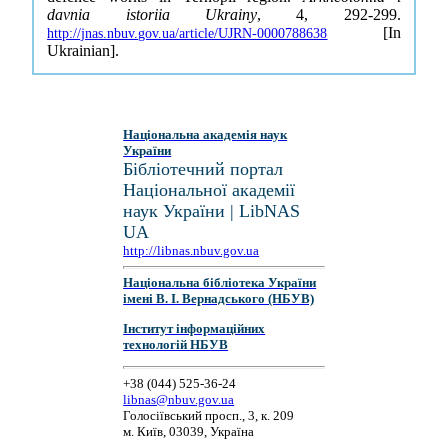
davnia istoriia Ukrainy
, 4, 292-299.
[In
http://jnas.nbuv.gov.ua/article/UJRN-0000788638
Ukrainian].
Національна академія наук
України
Бібліотечний портал
Національної академії
наук України | LibNAS
UA
http://libnas.nbuv.gov.ua
Національна бібліотека України
імені В. І. Вернадського (НБУВ)
Інститут інформаційних
технологій НБУВ
+38 (044) 525-36-24
libnas@nbuv.gov.ua
Голосіївський просп., 3, к. 209
м. Київ, 03039, Україна