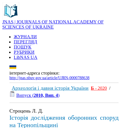
JNAS | JOURNALS OF NATIONAL ACADEMY OF
SCIENCES OF UKRAINE
ЖУРНАЛИ
ПЕРЕГЛЯД
ПОШУК
РУБРИКИ
LibNAS UA
інтернет-адреса сторінки:
http://jnas.nbuv.gov.ua/article/UJRN-0000788638
Археологія і давня історія України
Б
- 2020
/
Випуск (
2010, Вип. 4
)
Строцень Л. Д.
Історія дослідження оборонних споруд
на Тернопільщині