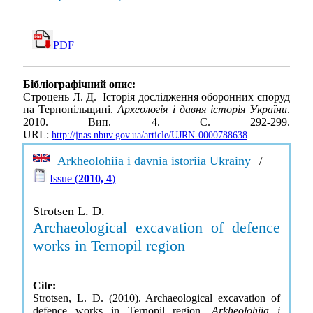
PDF
Бібліографічний опис:
Строцень Л. Д. Історія дослідження оборонних споруд
на Тернопільщині.
Археологія і давня історія України
.
2010. Вип. 4. С. 292-299.
URL:
http://jnas.nbuv.gov.ua/article/UJRN-0000788638
Arkheolohiia i davnia istoriia Ukrainy
/
Issue (
2010, 4
)
Strotsen L. D.
Archaeological excavation of defence
works in Ternopil region
Cite:
Strotsen, L. D. (2010). Archaeological excavation of
defence works in Ternopil region.
Arkheolohiia i