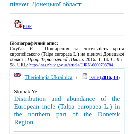
півночі Донецької області
PDF
Бібліографічний опис:
Скубак Є. Поширення та чисельність крота
європейського (Talpa europaea L.) на півночі Донецької
області.
Праці Теріологічної Школи
. 2016. Т. 14. С. 95–
98. URL:
http://jnas.nbuv.gov.ua/article/UJRN-0000793784
Theriologia Ukrainica
/
Issue (
2016, 14
)
Skubak Ye.
Distribution and abundance of the
European mole (Talpa europaea L.) in
the northern part of the Donetsk
Region