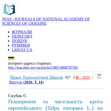
JNAS | JOURNALS OF NATIONAL ACADEMY OF
SCIENCES OF UKRAINE
ЖУРНАЛИ
ПЕРЕГЛЯД
ПОШУК
РУБРИКИ
LibNAS UA
інтернет-адреса сторінки:
http://jnas.nbuv.gov.ua/article/UJRN-0000793784
Праці Теріологічної Школи
Б
- 2020
/
Випуск (
2016, Т. 14
)
Скубак Є.
Поширення та чисельність крота
європейського (Talpa europaea L.) на