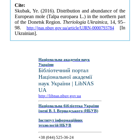
Cite:
Skubak, Ye. (2016). Distribution and abundance of the
European mole (Talpa europaea L.) in the northern part
of the Donetsk Region.
Theriologia Ukrainica
, 14, 95–
98.
[In
http://jnas.nbuv.gov.ua/article/UJRN-0000793784
Ukrainian].
Національна академія наук
України
Бібліотечний портал
Національної академії
наук України | LibNAS
UA
http://libnas.nbuv.gov.ua
Національна бібліотека України
імені В. І. Вернадського (НБУВ)
Інститут інформаційних
технологій НБУВ
+38 (044) 525-36-24