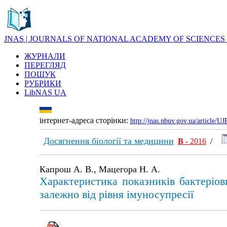
JNAS | JOURNALS OF NATIONAL ACADEMY OF SCIENCES
ЖУРНАЛИ
ПЕРЕГЛЯД
ПОШУК
РУБРИКИ
LibNAS UA
інтернет-адреса сторінки:
http://jnas.nbuv.gov.ua/article/
Досягнення біології та медицини
В
- 2016
/
Капрош А. В., Мацегора Н. А.
Характеристика показників бактеріов
залежно від рівня імуносупресії