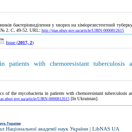
иків бактеріовиділення у хворих на хіміорезистентний туберку
. № 2. С. 49-52. URL:
http://jnas.nbuv.gov.ua/article/UJRN-0000812615
Issue (
2017, 2
)
 in patients with chemoresistant tuberculosi
ics of the mycobacteria in patients with chemoresistant tuberculosis
[In Ukrainian].
jnas.nbuv.gov.ua/article/UJRN-0000812615
аук України
ал Національної академії наук України | LibNAS UA