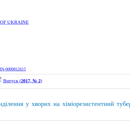
 OF UKRAINE
UJRN-0000812615
Випуск (
2017, № 2
)
иділення у хворих на хіміорезистентний тубе