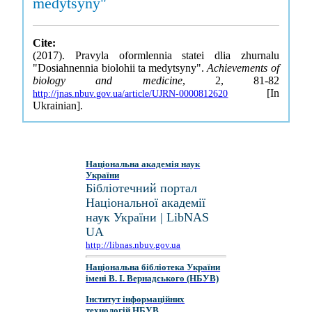
medytsyny"
Cite:
(2017). Pravyla oformlennia statei dlia zhurnalu
"Dosiahnennia biolohii ta medytsyny".
Achievements of
biology and medicine
, 2, 81-82
[In
http://jnas.nbuv.gov.ua/article/UJRN-0000812620
Ukrainian].
Національна академія наук
України
Бібліотечний портал
Національної академії
наук України | LibNAS
UA
http://libnas.nbuv.gov.ua
Національна бібліотека України
імені В. І. Вернадського (НБУВ)
Інститут інформаційних
технологій НБУВ