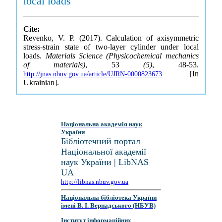
local loads
Cite:
Revenko, V. P. (2017). Calculation of axisymmetric
stress-strain state of two-layer cylinder under local
loads.
Materials Science (Physicochemical mechanics
of materials)
, 53
(5)
, 48-53.
[In
http://jnas.nbuv.gov.ua/article/UJRN-0000823673
Ukrainian].
Національна академія наук
України
Бібліотечний портал
Національної академії
наук України | LibNAS
UA
http://libnas.nbuv.gov.ua
Національна бібліотека України
імені В. І. Вернадського (НБУВ)
Інститут інформаційних