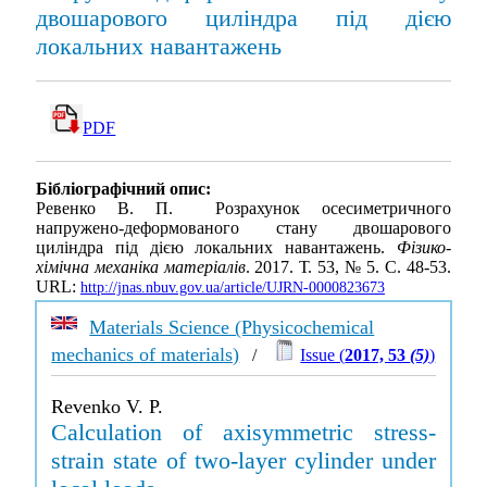
двошарового циліндра під дією
локальних навантажень
PDF
Бібліографічний опис:
Ревенко В. П. Розрахунок осесиметричного
напружено-деформованого стану двошарового
циліндра під дією локальних навантажень.
Фізико-
хімічна механіка матеріалів
. 2017. Т. 53, № 5. С. 48-53.
URL:
http://jnas.nbuv.gov.ua/article/UJRN-0000823673
Materials Science (Physicochemical
mechanics of materials)
/
Issue (
2017, 53
(5)
)
Revenko V. P.
Calculation of axisymmetric stress-
strain state of two-layer cylinder under