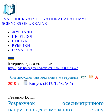
JNAS | JOURNALS OF NATIONAL ACADEMY OF
SCIENCES OF UKRAINE
ЖУРНАЛИ
ПЕРЕГЛЯД
ПОШУК
РУБРИКИ
LibNAS UA
інтернет-адреса сторінки:
http://jnas.nbuv.gov.ua/article/UJRN-0000823673
Фізико-хімічна механіка матеріалів
А
-
2019
/
Випуск (
2017, Т. 53, № 5
)
Ревенко В. П.
Розрахунок осесиметричного
напружено-деформованого стану