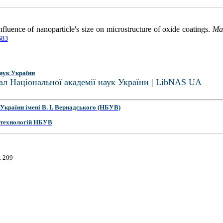
uence of nanoparticle's size on microstructure of oxide coatings.
Mat
683
аук України
ал Національної академії наук України | LibNAS UA
України імені В. І. Вернадського (НБУВ)
 технологій НБУВ
. 209