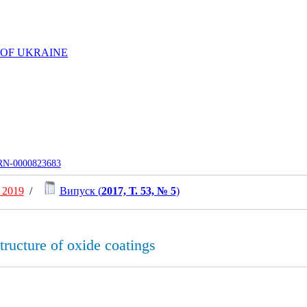
 OF UKRAINE
UJRN-0000823683
 2019
/
Випуск (
2017, Т. 53, № 5
)
tructure of oxide coatings