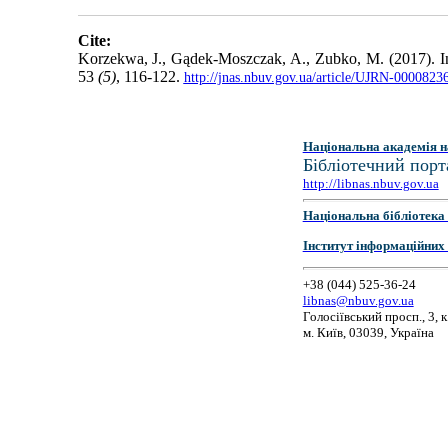
Cite:
Korzekwa, J., Gądek-Moszczak, A., Zubko, M. (2017). Infl
53
(5)
, 116-122.
http://jnas.nbuv.gov.ua/article/UJRN-0000823
Національна академія н
Бібліотечний порт
http://libnas.nbuv.gov.ua
Національна бібліотека 
Інститут інформаційних
+38 (044) 525-36-24
libnas@nbuv.gov.ua
Голосіївський просп., 3, к
м. Київ, 03039, Україна