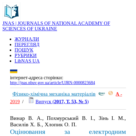
JNAS | JOURNALS OF NATIONAL ACADEMY OF
SCIENCES OF UKRAINE
ЖУРНАЛИ
ПЕРЕГЛЯД
ПОШУК
РУБРИКИ
LibNAS UA
інтернет-адреса сторінки:
http://jnas.nbuv.gov.ua/article/UJRN-0000823684
Фізико-хімічна механіка матеріалів
А
-
2019
/
Випуск (
2017, Т. 53, № 5
)
Винар В. А., Похмурський В. І., Зінь І. М.,
Василів Х. Б., Хлопик О. П.
Оцінювання за електродним