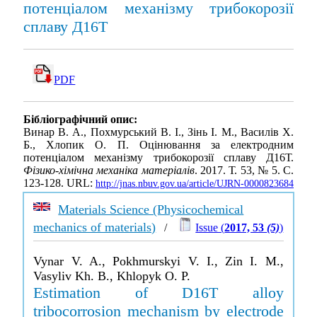
потенціалом механізму трибокорозії
сплаву Д16Т
PDF
Бібліографічний опис:
Винар В. А., Похмурський В. І., Зінь І. М., Василів Х.
Б., Хлопик О. П. Оцінювання за електродним
потенціалом механізму трибокорозії сплаву Д16Т.
Фізико-хімічна механіка матеріалів
. 2017. Т. 53, № 5. С.
123-128. URL:
http://jnas.nbuv.gov.ua/article/UJRN-0000823684
Materials Science (Physicochemical
mechanics of materials)
/
Issue (
2017, 53
(5)
)
Vynar V. A., Pokhmurskyi V. I., Zin I. M.,
Vasyliv Kh. B., Khlopyk O. P.
Estimation of D16T alloy
tribocorrosion mechanism by electrode