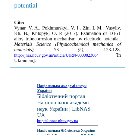
potential
Cite:
Vynar, V. A., Pokhmurskyi, V. I., Zin, I. M., Vasyliv,
Kh. B., Khlopyk, O. P. (2017). Estimation of D16T
alloy tribocorrosion mechanism by electrode potential.
Materials Science (Physicochemical mechanics of
materials)
, 53
(5)
, 123-128.
[In
http://jnas.nbuv.gov.ua/article/UJRN-0000823684
Ukrainian].
Національна академія наук
України
Бібліотечний портал
Національної академії
наук України | LibNAS
UA
http://libnas.nbuv.gov.ua
Національна бібліотека України