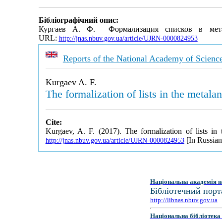
Бібліографічний опис:
Кургаев А. Ф. Формализация списков в мет
URL:
http://jnas.nbuv.gov.ua/article/UJRN-0000824953
Reports of the National Academy of Scienc
Kurgaev A. F.
The formalization of lists in the meta
Cite:
Kurgaev, A. F. (2017). The formalization of lists i
[In Russian
http://jnas.nbuv.gov.ua/article/UJRN-0000824953
Національна академія н
Бібліотечний порт
http://libnas.nbuv.gov.ua
Національна бібліотека 