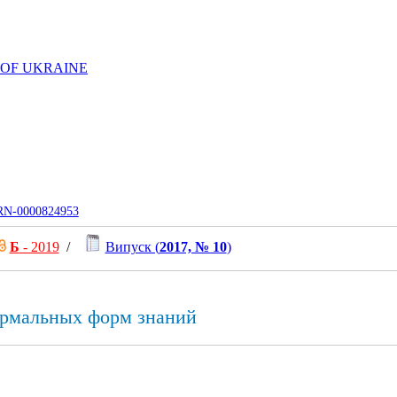
 OF UKRAINE
UJRN-0000824953
Б
- 2019
/
Випуск (
2017, № 10
)
ормальных форм знаний