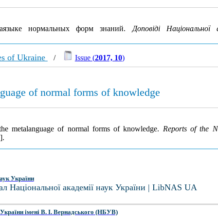
аязыке нормальных форм знаний.
Доповіді Національної 
es of Ukraine
/
Issue (
2017, 10
)
language of normal forms of knowledge
n the metalanguage of normal forms of knowledge.
Reports of the 
].
аук України
ал Національної академії наук України | LibNAS UA
України імені В. І. Вернадського (НБУВ)