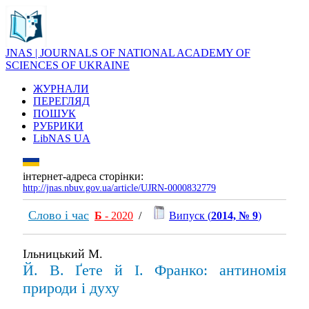
JNAS | JOURNALS OF NATIONAL ACADEMY OF
SCIENCES OF UKRAINE
ЖУРНАЛИ
ПЕРЕГЛЯД
ПОШУК
РУБРИКИ
LibNAS UA
інтернет-адреса сторінки:
http://jnas.nbuv.gov.ua/article/UJRN-0000832779
Слово і час
Б
- 2020
/
Випуск (
2014, № 9
)
Ільницький М.
Й. В. Ґете й І. Франко: антиномія
природи і духу