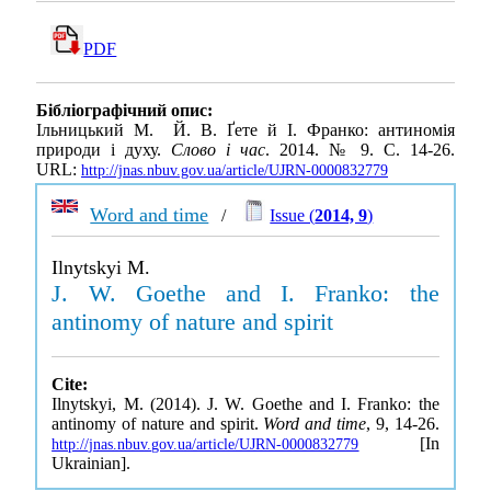
PDF
Бібліографічний опис:
Ільницький М. Й. В. Ґете й І. Франко: антиномія
природи і духу.
Слово і час
. 2014. № 9. С. 14-26.
URL:
http://jnas.nbuv.gov.ua/article/UJRN-0000832779
Word and time
/
Issue (
2014, 9
)
Ilnytskyi M.
J. W. Goethe and I. Franko: the
antinomy of nature and spirit
Cite:
Ilnytskyi, M. (2014). J. W. Goethe and I. Franko: the
antinomy of nature and spirit.
Word and time
, 9, 14-26.
[In
http://jnas.nbuv.gov.ua/article/UJRN-0000832779
Ukrainian].