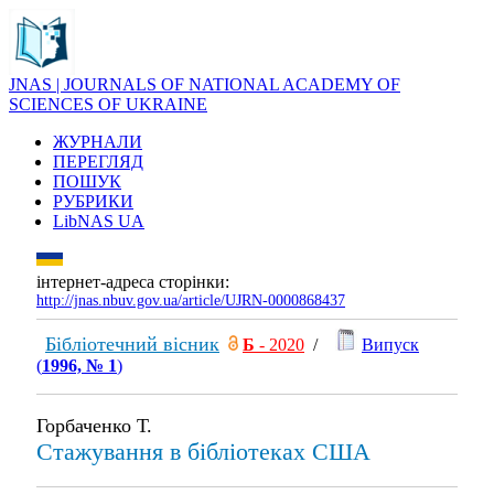
JNAS | JOURNALS OF NATIONAL ACADEMY OF
SCIENCES OF UKRAINE
ЖУРНАЛИ
ПЕРЕГЛЯД
ПОШУК
РУБРИКИ
LibNAS UA
інтернет-адреса сторінки:
http://jnas.nbuv.gov.ua/article/UJRN-0000868437
Бібліотечний вісник
Б
- 2020
/
Випуск
(
1996, № 1
)
Горбаченко Т.
Стажування в бібліотеках США