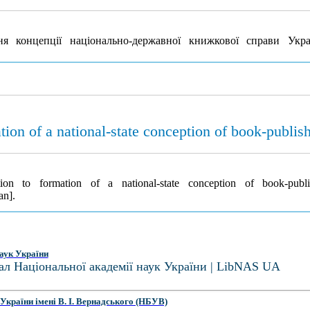
 концепції національно-державної книжкової справи Укр
tion of a national-state conception of book-publis
ion to formation of a national-state conception of book-pub
an].
аук України
ал Національної академії наук України | LibNAS UA
України імені В. І. Вернадського (НБУВ)