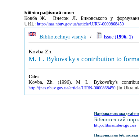
Бібліографічний опис:
Ковба Ж. Внесок Л. Биковського у формування
URL:
http://jnas.nbuv.gov.ua/article/UJRN-0000868450
Bibliotechnyi visnyk
/
Issue (
1996, 1
)
Kovba Zh.
M. L. Bykovs'ky's contribution to forma
Cite:
Kovba, Zh. (1996). M. L. Bykovs'ky's contribut
[In Ukraini
http://jnas.nbuv.gov.ua/article/UJRN-0000868450
Національна академія н
Бібліотечний порт
http://libnas.nbuv.gov.ua
Національна бібліотека 