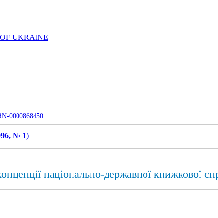
 OF UKRAINE
UJRN-0000868450
996, № 1
)
концепції національно-державної книжкової сп