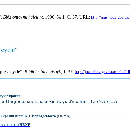
".
Бібліотечний вісник
. 1996. № 1. С. 37. URL:
http://jnas.nbuv.gov.u
 cycle"
press cycle".
Bibliotechnyi visnyk
, 1, 37.
http://jnas.nbuv.gov.ua/article
аук України
ал Національної академії наук України | LibNAS UA
України імені В. І. Вернадського (НБУВ)
 технологій НБУВ