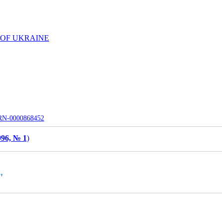
 OF UKRAINE
UJRN-0000868452
996, № 1
)
"