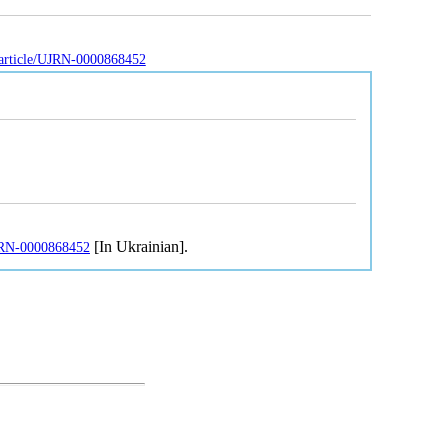
a/article/UJRN-0000868452
[In Ukrainian].
/UJRN-0000868452