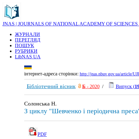
JNAS | JOURNALS OF NATIONAL ACADEMY OF SCIENCES
ЖУРНАЛИ
ПЕРЕГЛЯД
ПОШУК
РУБРИКИ
LibNAS UA
інтернет-адреса сторінки:
http://jnas.nbuv.gov.ua/article/
Бібліотечний вісник
Б
- 2020
/
Випуск (
1
Солонська Н.
З циклу "Шевченко і періодична преса
PDF