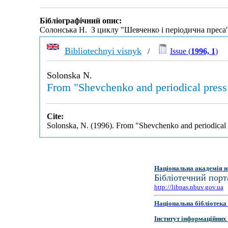
Бібліографічний опис:
Солонська Н. З циклу "Шевченко і періодична преса
Bibliotechnyi visnyk
/
Issue (
1996, 1
)
Solonska N.
From "Shevchenko and periodical press
Cite:
Solonska, N. (1996). From "Shevchenko and periodical 
Національна академія н
Бібліотечний порт
http://libnas.nbuv.gov.ua
Національна бібліотека 
Інститут інформаційних