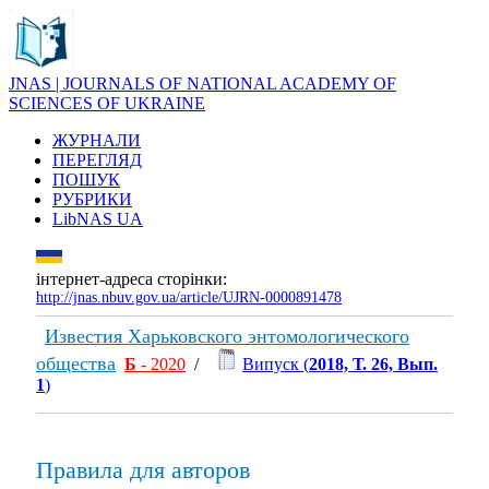
JNAS | JOURNALS OF NATIONAL ACADEMY OF
SCIENCES OF UKRAINE
ЖУРНАЛИ
ПЕРЕГЛЯД
ПОШУК
РУБРИКИ
LibNAS UA
інтернет-адреса сторінки:
http://jnas.nbuv.gov.ua/article/UJRN-0000891478
Известия Харьковского энтомологического
общества
Б
- 2020
/
Випуск (
2018, Т. 26, Вып.
1
)
Правила для авторов