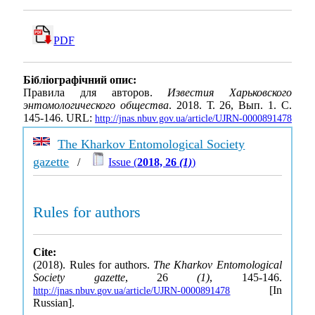
PDF
Бібліографічний опис:
Правила для авторов.
Известия Харьковского
энтомологического общества
. 2018. Т. 26, Вып. 1. С.
145-146. URL:
http://jnas.nbuv.gov.ua/article/UJRN-0000891478
The Kharkov Entomological Society
gazette
/
Issue (
2018, 26
(1)
)
Rules for authors
Cite:
(2018). Rules for authors.
The Kharkov Entomological
Society gazette
, 26
(1)
, 145-146.
[In
http://jnas.nbuv.gov.ua/article/UJRN-0000891478
Russian].