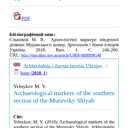
PDF
Бібліографічний опис:
Єльников М. В. Археологічні маркери південної
ділянки Муравського шляху.
Археологія і давня історія
України
. 2018. Вип. 1. С. 246-260.
URL:
http://jnas.nbuv.gov.ua/article/UJRN-0000898148
Arkheolohiia i davnia istoriia Ukrainy
/
Issue (
2018, 1
)
Yelnykov M. V.
Archaeological markers of the southern
section of the Muravsky Shlyah
Cite:
Yelnykov, M. V. (2018). Archaeological markers of the
southern section of the Muravsky Shlyah.
Arkheolohiia