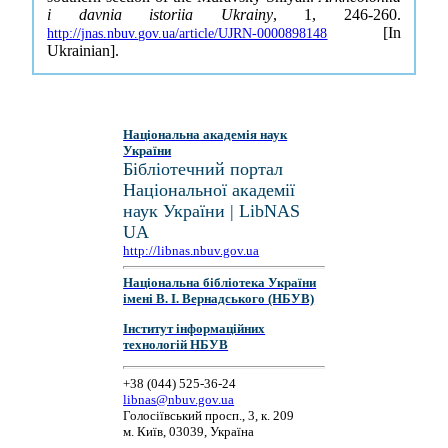
i davnia istoriia Ukrainy
, 1, 246-260.
[In
http://jnas.nbuv.gov.ua/article/UJRN-0000898148
Ukrainian].
Національна академія наук
України
Бібліотечний портал
Національної академії
наук України | LibNAS
UA
http://libnas.nbuv.gov.ua
Національна бібліотека України
імені В. І. Вернадського (НБУВ)
Інститут інформаційних
технологій НБУВ
+38 (044) 525-36-24
libnas@nbuv.gov.ua
Голосіївський просп., 3, к. 209
м. Київ, 03039, Україна