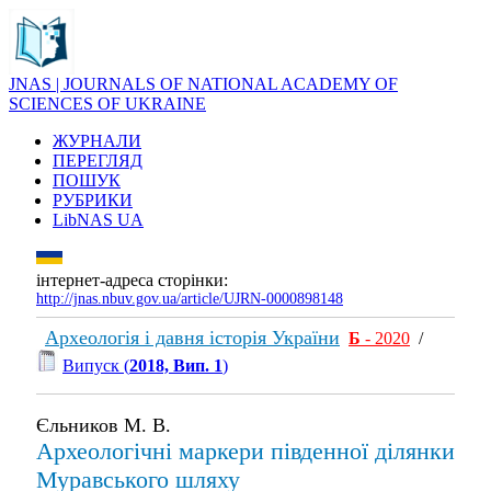
JNAS | JOURNALS OF NATIONAL ACADEMY OF
SCIENCES OF UKRAINE
ЖУРНАЛИ
ПЕРЕГЛЯД
ПОШУК
РУБРИКИ
LibNAS UA
інтернет-адреса сторінки:
http://jnas.nbuv.gov.ua/article/UJRN-0000898148
Археологія і давня історія України
Б
- 2020
/
Випуск (
2018, Вип. 1
)
Єльников М. В.
Археологічні маркери південної ділянки
Муравського шляху