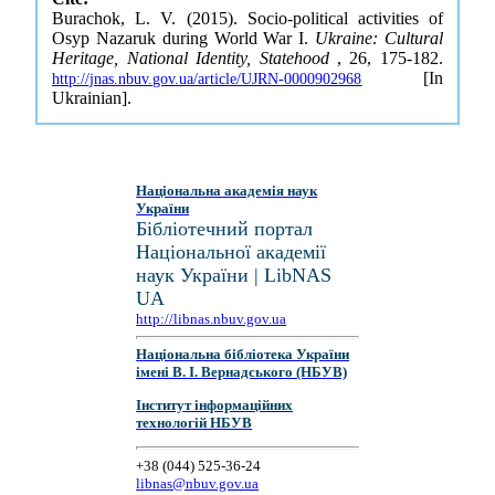
Burachok, L. V. (2015). Socio-political activities of
Osyp Nazaruk during World War I.
Ukraine: Cultural
Heritage, National Identity, Statehood
, 26, 175-182.
[In
http://jnas.nbuv.gov.ua/article/UJRN-0000902968
Ukrainian].
Національна академія наук
України
Бібліотечний портал
Національної академії
наук України | LibNAS
UA
http://libnas.nbuv.gov.ua
Національна бібліотека України
імені В. І. Вернадського (НБУВ)
Інститут інформаційних
технологій НБУВ
+38 (044) 525-36-24
libnas@nbuv.gov.ua