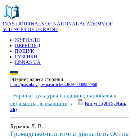
JNAS | JOURNALS OF NATIONAL ACADEMY OF
SCIENCES OF UKRAINE
ЖУРНАЛИ
ПЕРЕГЛЯД
ПОШУК
РУБРИКИ
LibNAS UA
інтернет-адреса сторінки:
http://jnas.nbuv.gov.ua/article/UJRN-0000902968
Україна: культурна спадщина, національна
свідомість, державність
/
Випуск (
2015, Вип.
26
)
Бурачок Л. В.
Громадсько-політична діяльність Осипа