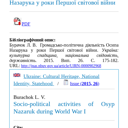
Назарука у роки Першої світової війни
PDF
Бібліографічний опис:
Бурачок Л. В. Громадсько-політична діяльність Осипа
Назарука у роки Першої світової війни.
Україна:
культурна спадщина, національна свідомість,
державність
. 2015. Вип. 26. С. 175-182.
URL:
http://jnas.nbuv.gov.ua/article/UJRN-0000902968
Ukraine: Cultural Heritage, National
Identity, Statehood
/
Issue (
2015, 26
)
Burachok L. V.
Socio-political activities of Osyp
Nazaruk during World War I
Cite: