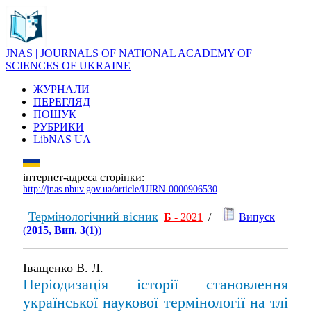
JNAS | JOURNALS OF NATIONAL ACADEMY OF
SCIENCES OF UKRAINE
ЖУРНАЛИ
ПЕРЕГЛЯД
ПОШУК
РУБРИКИ
LibNAS UA
інтернет-адреса сторінки:
http://jnas.nbuv.gov.ua/article/UJRN-0000906530
Термінологічний вісник
Б
- 2021
/
Випуск
(
2015, Вип. 3(1)
)
Іващенко В. Л.
Періодизація історії становлення
української наукової термінології на тлі