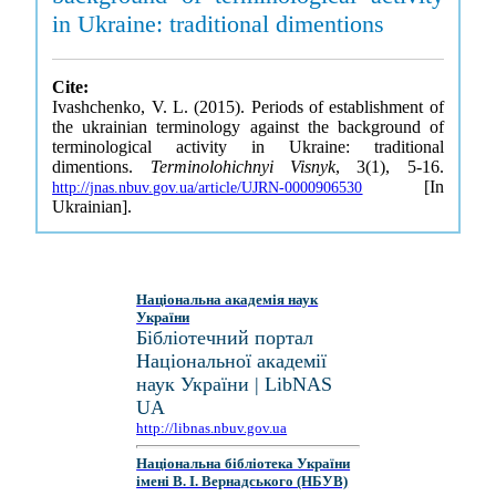
in Ukraine: traditional dimentions
Cite:
Ivashchenko, V. L. (2015). Periods of establishment of
the ukrainian terminology against the background of
terminological activity in Ukraine: traditional
dimentions.
Terminolohichnyi Visnyk
, 3(1), 5-16.
[In
http://jnas.nbuv.gov.ua/article/UJRN-0000906530
Ukrainian].
Національна академія наук
України
Бібліотечний портал
Національної академії
наук України | LibNAS
UA
http://libnas.nbuv.gov.ua
Національна бібліотека України
імені В. І. Вернадського (НБУВ)