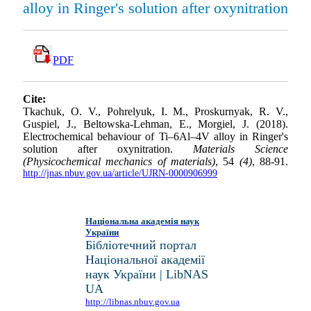
alloy in Ringer's solution after oxynitration
PDF
Cite:
Tkachuk, O. V., Pohrelyuk, I. M., Proskurnyak, R. V.,
Guspiel, J., Beltowska-Lehman, E., Morgiel, J. (2018).
Electrochemical behaviour of Ti–6Al–4V alloy in Ringer's
solution after oxynitration.
Materials Science
(Physicochemical mechanics of materials)
, 54
(4)
, 88-91.
http://jnas.nbuv.gov.ua/article/UJRN-0000906999
Національна академія наук
України
Бібліотечний портал
Національної академії
наук України | LibNAS
UA
http://libnas.nbuv.gov.ua