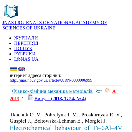
JNAS | JOURNALS OF NATIONAL ACADEMY OF
SCIENCES OF UKRAINE
ЖУРНАЛИ
ПЕРЕГЛЯД
ПОШУК
РУБРИКИ
LibNAS UA
інтернет-адреса сторінки:
http://jnas.nbuv.gov.ua/article/UJRN-0000906999
Фізико-хімічна механіка матеріалів
А
-
2019
/
Випуск (
2018, Т. 54, № 4
)
Tkachuk O. V., Pohrelyuk I. M., Proskurnyak R. V.,
Guspiel J., Beltowska-Lehman E., Morgiel J.
Electrochemical behaviour of Ti–6Al–4V