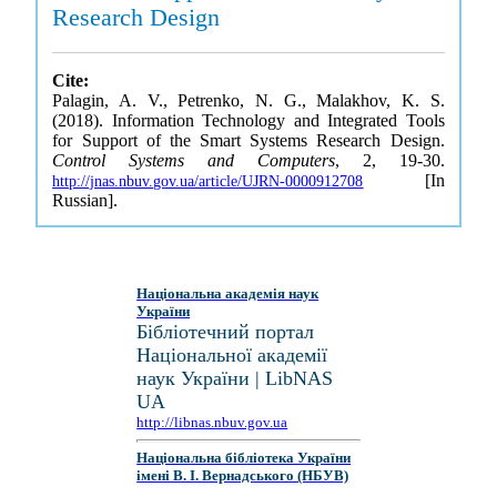
Research Design
Cite:
Palagin, A. V., Petrenko, N. G., Malakhov, K. S.
(2018). Information Technology and Integrated Tools
for Support of the Smart Systems Research Design.
Control Systems and Computers
, 2, 19-30.
[In
http://jnas.nbuv.gov.ua/article/UJRN-0000912708
Russian].
Національна академія наук
України
Бібліотечний портал
Національної академії
наук України | LibNAS
UA
http://libnas.nbuv.gov.ua
Національна бібліотека України
імені В. І. Вернадського (НБУВ)