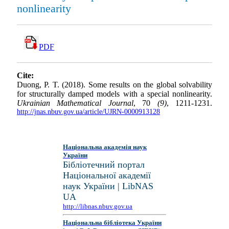
nonlinearity
PDF
Cite:
Duong, P. T. (2018). Some results on the global solvability
for structurally damped models with a special nonlinearity.
Ukrainian Mathematical Journal
, 70
(9)
, 1211-1231.
http://jnas.nbuv.gov.ua/article/UJRN-0000913128
Національна академія наук
України
Бібліотечний портал
Національної академії
наук України | LibNAS
UA
http://libnas.nbuv.gov.ua
Національна бібліотека України