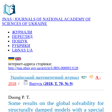
JNAS | JOURNALS OF NATIONAL ACADEMY OF
SCIENCES OF UKRAINE
ЖУРНАЛИ
ПЕРЕГЛЯД
ПОШУК
РУБРИКИ
LibNAS UA
інтернет-адреса сторінки:
http://jnas.nbuv.gov.ua/article/UJRN-0000913128
Український математичний журнал
А
-
2018
/
Випуск (
2018, Т. 70, № 9
)
Duong P. T.
Some results on the global solvability for
structurally damped models with a special