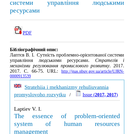
системи управління людськими
ресурсами
PDF
Бібліографічний опис:
Лаптєв В. І. Сутність проблемно-орієнтованої системи
управління людськими ресурсами.
Стратегія і
механізми регулювання промислового розвитку
. 2017.
2017. С. 66-75. URL:
http://jnas.nbuv.gov.ua/article/UJRN-
0000913539
Stratehiia i mekhanizmy rehuliuvannia
promyslovoho rozvytku
/
Issue (
2017, 2017
)
Laptiev V. I.
The essence of problem-oriented
system of human resources
management