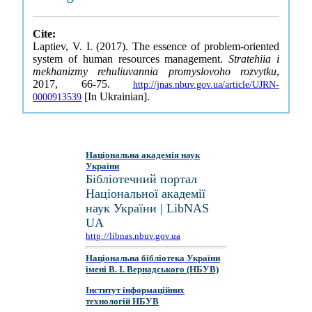
Cite:
Laptiev, V. I. (2017). The essence of problem-oriented
system of human resources management.
Stratehiia i
mekhanizmy rehuliuvannia promyslovoho rozvytku
,
2017, 66-75.
http://jnas.nbuv.gov.ua/article/UJRN-
[In Ukrainian].
0000913539
Національна академія наук
України
Бібліотечний портал
Національної академії
наук України | LibNAS
UA
http://libnas.nbuv.gov.ua
Національна бібліотека України
імені В. І. Вернадського (НБУВ)
Інститут інформаційних
технологій НБУВ