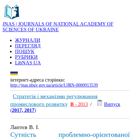
JNAS | JOURNALS OF NATIONAL ACADEMY OF
SCIENCES OF UKRAINE
ЖУРНАЛИ
ПЕРЕГЛЯД
ПОШУК
РУБРИКИ
LibNAS UA
інтернет-адреса сторінки:
http://jnas.nbuv.gov.ua/article/UJRN-0000913539
Стратегія і механізми регулювання
промислового розвитку
В
- 2013
/
Випуск
(
2017, 2017
)
Лаптєв В. І.
Сутність проблемно-орієнтованої