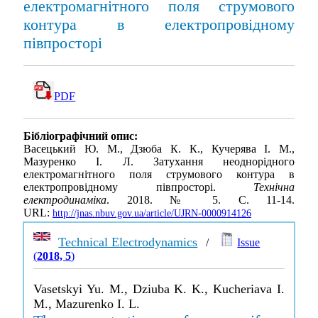
електромагнітного поля струмового
контура в електропровідному
півпросторі
PDF
Бібліографічний опис:
Васецький Ю. М., Дзюба К. К., Кучерява І. М.,
Мазуренко І. Л. Затухання неоднорідного
електромагнітного поля струмового контура в
електропровідному півпросторі.
Технічна
електродинаміка
. 2018. № 5. С. 11-14.
URL:
http://jnas.nbuv.gov.ua/article/UJRN-0000914126
Technical Electrodynamics
/
Issue
(
2018, 5
)
Vasetskyi Yu. M., Dziuba K. K., Kucheriava I.
M., Mazurenko I. L.