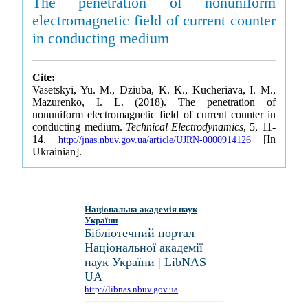
The penetration of nonuniform
electromagnetic field of current counter
in conducting medium
Cite:
Vasetskyi, Yu. M., Dziuba, K. K., Kucheriava, I. M.,
Mazurenko, I. L. (2018). The penetration of
nonuniform electromagnetic field of current counter in
conducting medium.
Technical Electrodynamics
, 5, 11-
14.
[In
http://jnas.nbuv.gov.ua/article/UJRN-0000914126
Ukrainian].
Національна академія наук
України
Бібліотечний портал
Національної академії
наук України | LibNAS
UA
http://libnas.nbuv.gov.ua