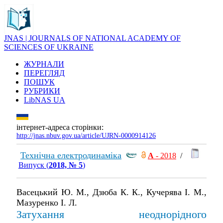
JNAS | JOURNALS OF NATIONAL ACADEMY OF
SCIENCES OF UKRAINE
ЖУРНАЛИ
ПЕРЕГЛЯД
ПОШУК
РУБРИКИ
LibNAS UA
інтернет-адреса сторінки:
http://jnas.nbuv.gov.ua/article/UJRN-0000914126
Технічна електродинаміка
А
- 2018
/
Випуск (
2018, № 5
)
Васецький Ю. М., Дзюба К. К., Кучерява І. М.,
Мазуренко І. Л.
Затухання неоднорідного