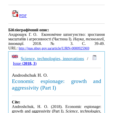
PDF
Бібліографічний опис:
Андрощук Г. О. Економічне шпигунство: зростання
масштабів і агресивності (Частина І).
Наука, технології,
інновації
. 2018. № 3. С. 39-49.
URL:
http://jnas.nbuv.gov.ua/article/UJRN-0000925969
Science, technologies, innovations
/
Issue (
2018, 3
)
Androshchuk H. O.
Economic espionage: growth and
aggressivity (Part I)
Cite:
Androshchuk, H. O. (2018). Economic espionage:
growth and aggressivity (Part I).
Science, technologies,