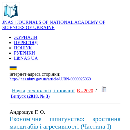
JNAS | JOURNALS OF NATIONAL ACADEMY OF
SCIENCES OF UKRAINE
ЖУРНАЛИ
ПЕРЕГЛЯД
ПОШУК
РУБРИКИ
LibNAS UA
інтернет-адреса сторінки:
http://jnas.nbuv.gov.ua/article/UJRN-0000925969
Наука, технології, інновації
Б
- 2020
/
Випуск (
2018, № 3
)
Андрощук Г. О.
Економічне шпигунство: зростання
масштабів і агресивності (Частина І)