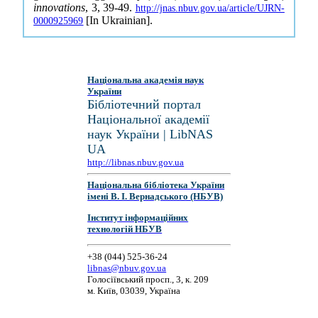
innovations
, 3, 39-49.
http://jnas.nbuv.gov.ua/article/UJRN-
[In Ukrainian].
0000925969
Національна академія наук
України
Бібліотечний портал
Національної академії
наук України | LibNAS
UA
http://libnas.nbuv.gov.ua
Національна бібліотека України
імені В. І. Вернадського (НБУВ)
Інститут інформаційних
технологій НБУВ
+38 (044) 525-36-24
libnas@nbuv.gov.ua
Голосіївський просп., 3, к. 209
м. Київ, 03039, Україна