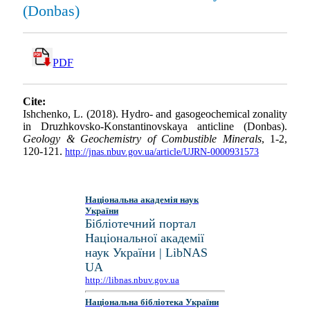
(Donbas)
PDF
Cite:
Ishchenko, L. (2018). Hydro- and gasogeochemical zonality
in Druzhkovsko-Konstantinovskaya anticline (Donbas).
Geology & Geochemistry of Combustible Minerals
, 1-2,
120-121.
http://jnas.nbuv.gov.ua/article/UJRN-0000931573
Національна академія наук
України
Бібліотечний портал
Національної академії
наук України | LibNAS
UA
http://libnas.nbuv.gov.ua
Національна бібліотека України