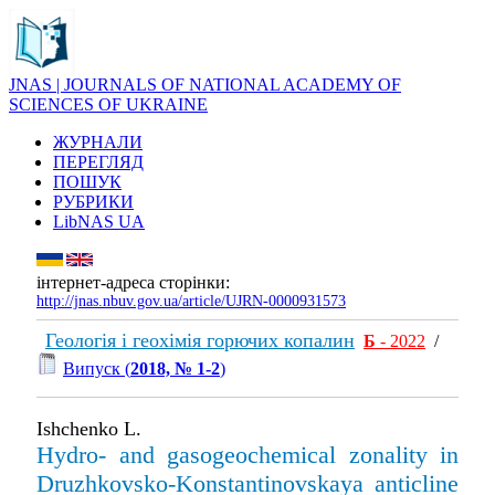
JNAS | JOURNALS OF NATIONAL ACADEMY OF
SCIENCES OF UKRAINE
ЖУРНАЛИ
ПЕРЕГЛЯД
ПОШУК
РУБРИКИ
LibNAS UA
інтернет-адреса сторінки:
http://jnas.nbuv.gov.ua/article/UJRN-0000931573
Геологія і геохімія горючих копалин
Б
- 2022
/
Випуск (
2018, № 1-2
)
Ishchenko L.
Hydro- and gasogeochemical zonality in
Druzhkovsko-Konstantinovskaya anticline